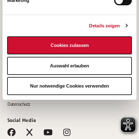
Marketing
Bewerbungstipps
Bewerbung als Altenpfleger*in
Details zeigen
Bewerbung als Krankenpfleger*in
Bewerbung als Altenpflegehelfer*in
Cookies zulassen
Bewerbung als Erzieher*in
Service
Auswahl erlauben
AWO Gliederungen nach Bundesland
Stellenangebote nach Bundesländern
Nur notwendige Cookies verwenden
Sitemap
Impressum
Datenschutz
Social Media