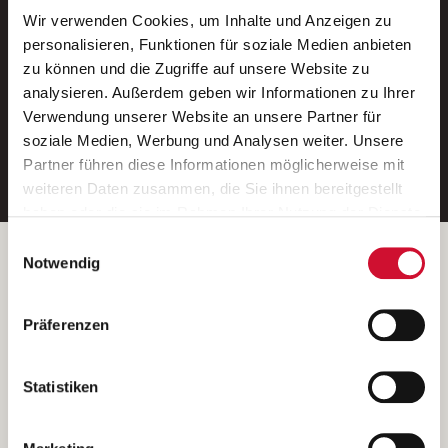
Wir verwenden Cookies, um Inhalte und Anzeigen zu
Neue Stellen per E-Mail.
personalisieren, Funktionen für soziale Medien anbieten
zu können und die Zugriffe auf unsere Website zu
Ein kostenloser Service von AWO
analysieren. Außerdem geben wir Informationen zu Ihrer
Jobs.
Verwendung unserer Website an unsere Partner für
soziale Medien, Werbung und Analysen weiter. Unsere
E-Mail-Adresse eintragen
Partner führen diese Informationen möglicherweise mit
weiteren Daten zusammen, die Sie ihnen bereitgestellt
haben oder die sie im Rahmen Ihrer Nutzung der Dienste
gesammelt haben.
Einwilligungsauswahl
Wenn Sie auf „Cookies zulassen“ klicken, so stimmen
Betreiber der Webseite
Notwendig
Sie der Speicherung sämtlicher Cookies zu. Sie können
Garitz Bewirtschaftungsbetriebe GmbH
Ihre Einwilligung selbstverständlich jederzeit widerrufen,
Kantstraße 45a
Präferenzen
indem Sie die Cookie-Einstellungen aufrufen und diese
97074 Würzburg
abändern. Weitere Informationen finden Sie in
(Ein Tochterunternehmen des AWO Bezirksverbandes Unterfranken
unserer
Datenschutzerklärung
.
Statistiken
e.V.)
Bitte senden Sie an diese Anschrift keine Bewerbungen.