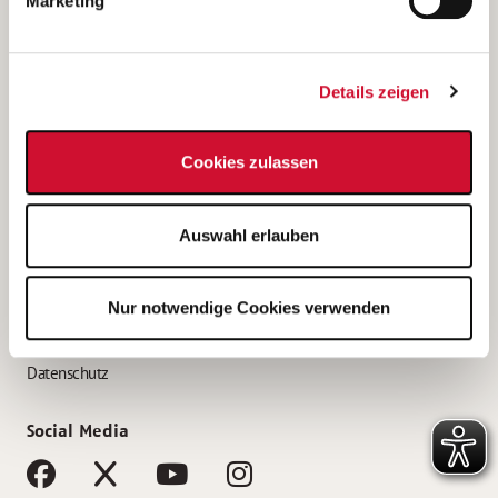
Marketing
Bewerbungstipps
Bewerbung als Altenpfleger*in
Details zeigen
Bewerbung als Krankenpfleger*in
Bewerbung als Altenpflegehelfer*in
Cookies zulassen
Bewerbung als Erzieher*in
Service
Auswahl erlauben
AWO Gliederungen nach Bundesland
Stellenangebote nach Bundesländern
Nur notwendige Cookies verwenden
Sitemap
Impressum
Datenschutz
Social Media