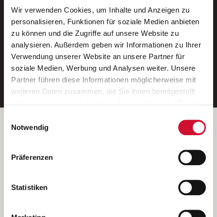
Wir verwenden Cookies, um Inhalte und Anzeigen zu
Neue Stellen per E-Mail.
personalisieren, Funktionen für soziale Medien anbieten
zu können und die Zugriffe auf unsere Website zu
Ein kostenloser Service von AWO
analysieren. Außerdem geben wir Informationen zu Ihrer
Jobs.
Verwendung unserer Website an unsere Partner für
soziale Medien, Werbung und Analysen weiter. Unsere
E-Mail-Adresse eintragen
Partner führen diese Informationen möglicherweise mit
weiteren Daten zusammen, die Sie ihnen bereitgestellt
haben oder die sie im Rahmen Ihrer Nutzung der Dienste
gesammelt haben.
Einwilligungsauswahl
Wenn Sie auf „Cookies zulassen“ klicken, so stimmen
Betreiber der Webseite
Notwendig
Sie der Speicherung sämtlicher Cookies zu. Sie können
Garitz Bewirtschaftungsbetriebe GmbH
Ihre Einwilligung selbstverständlich jederzeit widerrufen,
Kantstraße 45a
Präferenzen
indem Sie die Cookie-Einstellungen aufrufen und diese
97074 Würzburg
abändern. Weitere Informationen finden Sie in
(Ein Tochterunternehmen des AWO Bezirksverbandes Unterfranken
unserer
Datenschutzerklärung
.
Statistiken
e.V.)
Bitte senden Sie an diese Anschrift keine Bewerbungen.