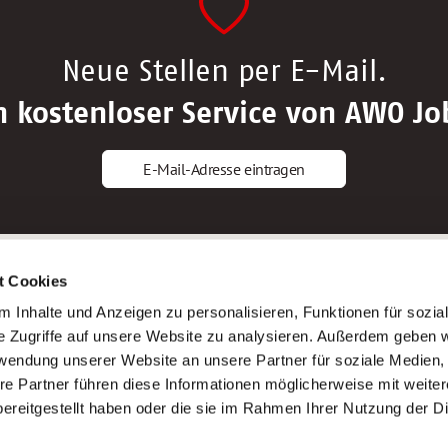
Neue Stellen per E-Mail.
n kostenloser Service von AWO Jo
E-Mail-Adresse eintragen
gstipps
Service
t Cookies
ls Altenpfleger*in
AWO Gliederungen nach Bundeslan
 Inhalte und Anzeigen zu personalisieren, Funktionen für sozia
ls Krankenpfleger*in
Stellenangebote nach Bundeslände
e Zugriffe auf unsere Website zu analysieren. Außerdem geben w
ls Altenpflegehelfer*in
Sitemap
rwendung unserer Website an unsere Partner für soziale Medien
ls Erzieher*in
Impressum
re Partner führen diese Informationen möglicherweise mit weite
Datenschutz
ereitgestellt haben oder die sie im Rahmen Ihrer Nutzung der D