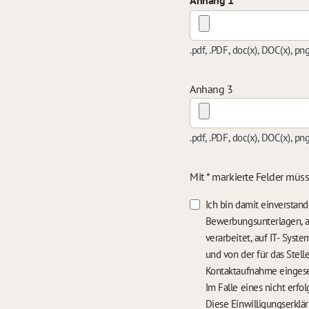
Anhang 1
.pdf, .PDF, doc(x), DOC(x), pn
Anhang 3
.pdf, .PDF, doc(x), DOC(x), pn
Mit * markierte Felder müs
Ich bin damit einversta
Bewerbungsunterlagen, a
verarbeitet, auf IT- Sys
und von der für das Stel
Kontaktaufnahme einges
Diese Einwilligungserklä