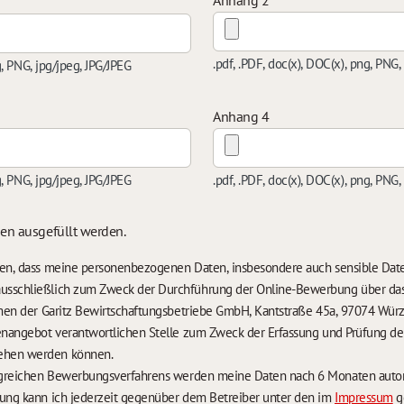
Anhang 2
.pdf, .PDF, doc(x), DOC(x), png, PNG,
g, PNG, jpg/jpeg, JPG/JPEG
Anhang 4
g, PNG, jpg/jpeg, JPG/JPEG
.pdf, .PDF, doc(x), DOC(x), png, PNG,
sen ausgefüllt werden.
nden, dass meine personenbezogenen Daten, insbesondere auch sensible Da
usschließlich zum Zweck der Durchführung der Online-Bewerbung über da
temen der Garitz Bewirtschaftungsbetriebe GmbH, Kantstraße 45a, 97074 Würz
lenangebot verantwortlichen Stelle zum Zweck der Erfassung und Prüfung 
ehen werden können.
Im Falle eines nicht erfolgreichen Bewerbungsverfa
rung kann ich jederzeit gegenüber dem Betreiber unter den im
Impressum
g