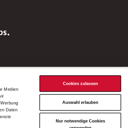
bs.
Social Media
Cookies zulassen
d
le Medien
rn
ir
Bei Fragen zu einer Stellenausschreibung
Auswahl erlauben
, Werbung
wenden Sie sich bitte an die*den in der
ren Daten
Stellenausschreibung genannte*n
ienste
Nur notwendige Cookies
Ansprechpartner*in.
verwenden