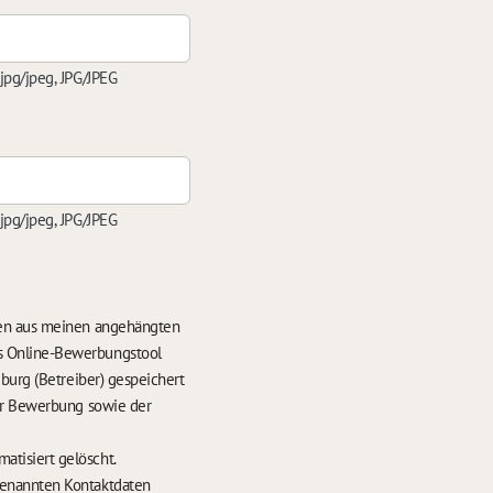
 jpg/jpeg, JPG/JPEG
 jpg/jpeg, JPG/JPEG
ten aus meinen angehängten
s Online-Bewerbungstool
burg (Betreiber) gespeichert
der Bewerbung sowie der
hrens werden meine Daten nach 6 Monaten automatisiert gelöscht.
enannten Kontaktdaten