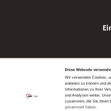
Ei
Betreiber der Webseite
Bewerbun
Diese Webseite verwende
Garitz Bewirtschaftungsbetriebe GmbH
Bewerbung a
Wir verwenden Cookies, um
Kantstraße 45a
Bewerbung a
anbieten zu können und di
97074 Würzburg
Bewerbung a
Informationen zu Ihrer Ve
(Ein Tochterunternehmen des AWO
Bewerbung a
und Analysen weiter. Unse
Bezirksverbandes Unterfranken e.V.)
zusammen, die Sie ihnen b
Bitte senden Sie an diese Anschrift keine
gesammelt haben.