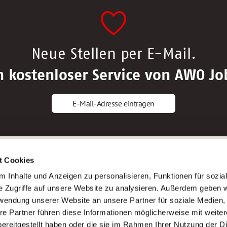
Neue Stellen per E-Mail.
n kostenloser Service von AWO Jo
E-Mail-Adresse eintragen
gstipps
Service
t Cookies
ls Altenpfleger*in
AWO Gliederungen nach Bundeslan
 Inhalte und Anzeigen zu personalisieren, Funktionen für sozia
ls Krankenpfleger*in
Stellenangebote nach Bundeslände
e Zugriffe auf unsere Website zu analysieren. Außerdem geben w
ls Altenpflegehelfer*in
Sitemap
rwendung unserer Website an unsere Partner für soziale Medien
ls Erzieher*in
Impressum
re Partner führen diese Informationen möglicherweise mit weite
Datenschutz
ereitgestellt haben oder die sie im Rahmen Ihrer Nutzung der D