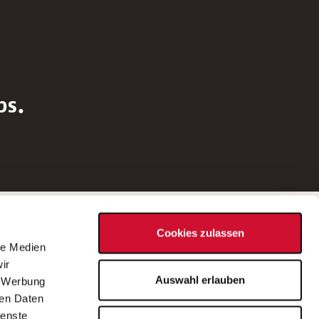
bs.
Social Media
Cookies zulassen
d
le Medien
rn
ir
Bei Fragen zu einer Stellenausschreibung
Auswahl erlauben
, Werbung
wenden Sie sich bitte an die*den in der
ren Daten
Stellenausschreibung genannte*n
ienste