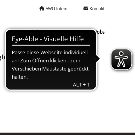
AWO Intern
Kontakt
AWO als Arbeitgeber
Mein AWO Jobs
gbar.