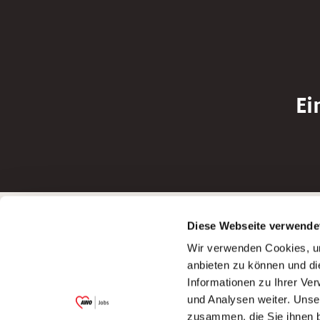
Ei
Betreiber der Webseite
Bewerbun
Diese Webseite verwende
Garitz Bewirtschaftungsbetriebe GmbH
Bewerbung a
Wir verwenden Cookies, um
Kantstraße 45a
Bewerbung a
anbieten zu können und di
97074 Würzburg
Bewerbung a
Informationen zu Ihrer Ve
(Ein Tochterunternehmen des AWO
Bewerbung a
und Analysen weiter. Unse
Bezirksverbandes Unterfranken e.V.)
zusammen, die Sie ihnen b