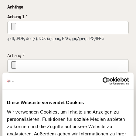
Anhänge
Anhang 1
.pdf, .PDF, doc(x), DOC(x), png, PNG, jpg/jpeg, JPG/JPEG
Anhang 2
.pdf, .PDF, doc(x), DOC(x), png, PNG, jpg/jpeg, JPG/JPEG
Anhang 3
Diese Webseite verwendet Cookies
Wir verwenden Cookies, um Inhalte und Anzeigen zu
.pdf, .PDF, doc(x), DOC(x), png, PNG, jpg/jpeg, JPG/JPEG
personalisieren, Funktionen für soziale Medien anbieten
zu können und die Zugriffe auf unsere Website zu
Anhang 4
analysieren. Außerdem geben wir Informationen zu Ihrer