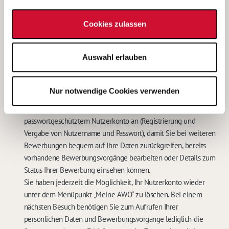
dem Betreiber unter den im
Impressum
genannten
Kontaktdaten widerrufen. In diesem Falle werden meine
Cookies zulassen
personenbezogenen Daten sowohl auf den IT-Systemen des
Betreibers, als auch bei der für das Stellenangebot
Auswahl erlauben
verantwortlichen Stelle gelöscht.
Eine weitere Bearbeitung meiner Bewerbung ist in diesem Fall
nicht möglich.
*
Nur notwendige Cookies verwenden
Mit dem Abschicken Ihrer Online-Bewerbung bieten wir Ihnen
die Speicherung Ihrer persönlichen Daten in einem
passwortgeschütztem Nutzerkonto an (Registrierung und
Vergabe von Nutzername und Passwort), damit Sie bei weiteren
Bewerbungen bequem auf Ihre Daten zurückgreifen, bereits
vorhandene Bewerbungsvorgänge bearbeiten oder Details zum
Status Ihrer Bewerbung einsehen können.
Sie haben jederzeit die Möglichkeit, Ihr Nutzerkonto wieder
unter dem Menüpunkt „Meine AWO“ zu löschen. Bei einem
nächsten Besuch benötigen Sie zum Aufrufen Ihrer
persönlichen Daten und Bewerbungsvorgänge lediglich die