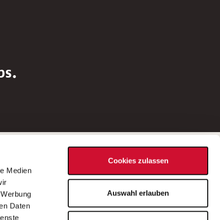
bs.
Social Media
Cookies zulassen
d
le Medien
rn
ir
Bei Fragen zu einer Stellenausschreibung
Auswahl erlauben
, Werbung
wenden Sie sich bitte an die*den in der
ren Daten
Stellenausschreibung genannte*n
ienste