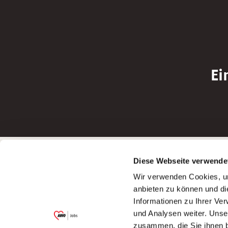
Ei
Betreiber der Webseite
Bewerbun
Diese Webseite verwende
Garitz Bewirtschaftungsbetriebe GmbH
Bewerbung a
Wir verwenden Cookies, um
Kantstraße 45a
Bewerbung a
anbieten zu können und di
97074 Würzburg
Bewerbung a
Informationen zu Ihrer Ve
(Ein Tochterunternehmen des AWO
Bewerbung a
und Analysen weiter. Unse
Bezirksverbandes Unterfranken e.V.)
zusammen, die Sie ihnen b