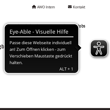
AWO Intern
Kontakt
AWO als Arbeitgeber
Mein AWO Jobs
gbar.