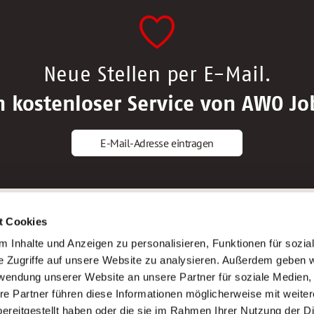
Neue Stellen per E-Mail.
n kostenloser Service von AWO Jo
E-Mail-Adresse eintragen
gstipps
Service
t Cookies
ls Altenpfleger*in
AWO Gliederungen nach Bundeslan
 Inhalte und Anzeigen zu personalisieren, Funktionen für sozia
ls Krankenpfleger*in
Stellenangebote nach Bundeslände
e Zugriffe auf unsere Website zu analysieren. Außerdem geben w
ls Altenpflegehelfer*in
Sitemap
rwendung unserer Website an unsere Partner für soziale Medien
ls Erzieher*in
Impressum
re Partner führen diese Informationen möglicherweise mit weite
Datenschutz
ereitgestellt haben oder die sie im Rahmen Ihrer Nutzung der D