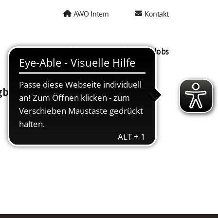
AWO Intern
Kontakt
AWO als Arbeitgeber
Mein AWO Jobs
gbar.