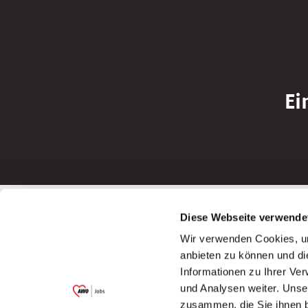
Ei
Betreiber der Webseite
Bewerbun
Diese Webseite verwende
Garitz Bewirtschaftungsbetriebe GmbH
Bewerbung a
Wir verwenden Cookies, um
Kantstraße 45a
Bewerbung a
anbieten zu können und di
97074 Würzburg
Bewerbung a
Informationen zu Ihrer Ve
(Ein Tochterunternehmen des AWO
Bewerbung a
und Analysen weiter. Unse
Bezirksverbandes Unterfranken e.V.)
zusammen, die Sie ihnen b