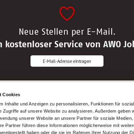
Neue Stellen per E-Mail.
n kostenloser Service von AWO Jo
E-Mail-Adresse eintragen
gstipps
Service
t Cookies
ls Altenpfleger*in
AWO Gliederungen nach Bundeslan
 Inhalte und Anzeigen zu personalisieren, Funktionen für sozia
ls Krankenpfleger*in
Stellenangebote nach Bundeslände
e Zugriffe auf unsere Website zu analysieren. Außerdem geben w
ls Altenpflegehelfer*in
Sitemap
rwendung unserer Website an unsere Partner für soziale Medien
ls Erzieher*in
Impressum
re Partner führen diese Informationen möglicherweise mit weite
Datenschutz
ereitgestellt haben oder die sie im Rahmen Ihrer Nutzung der D