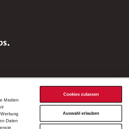
bs.
Social Media
Cookies zulassen
d
le Medien
rn
ir
Bei Fragen zu einer Stellenausschreibung
Auswahl erlauben
, Werbung
wenden Sie sich bitte an die*den in der
ren Daten
Stellenausschreibung genannte*n
ienste