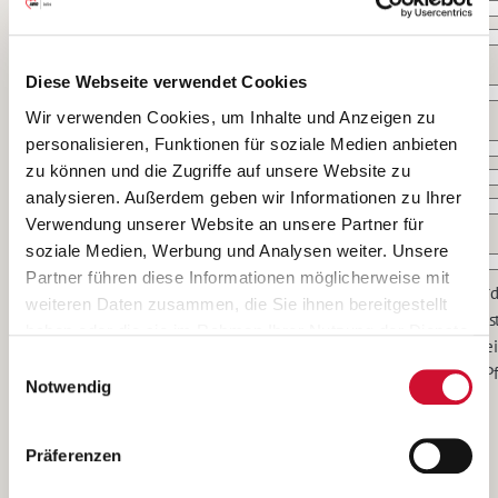
Diese Webseite verwendet Cookies
Wir verwenden Cookies, um Inhalte und Anzeigen zu
personalisieren, Funktionen für soziale Medien anbieten
zu können und die Zugriffe auf unsere Website zu
analysieren. Außerdem geben wir Informationen zu Ihrer
Verwendung unserer Website an unsere Partner für
soziale Medien, Werbung und Analysen weiter. Unsere
Partner führen diese Informationen möglicherweise mit
*d
weiteren Daten zusammen, die Sie ihnen bereitgestellt
is
haben oder die sie im Rahmen Ihrer Nutzung der Dienste
e
gesammelt haben.
Einwilligungsauswahl
Pf
Wenn Sie auf „Cookies zulassen“ klicken, so stimmen
Notwendig
Sie der Speicherung sämtlicher Cookies zu. Sie können
Anhänge
Ihre Einwilligung selbstverständlich jederzeit widerrufen,
Präferenzen
indem Sie die Cookie-Einstellungen aufrufen und diese
Anhang 1
abändern. Weitere Informationen finden Sie in