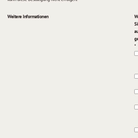
Weitere Informationen
W
Si
a
g