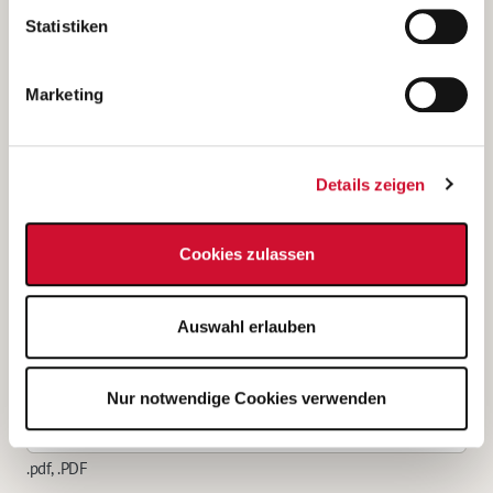
unserer
Datenschutzerklärung
.
Statistiken
.pdf, .PDF
Marketing
Anhang 2
Details zeigen
.pdf, .PDF
Anhang 3
Cookies zulassen
Auswahl erlauben
.pdf, .PDF
Anhang 4
Nur notwendige Cookies verwenden
.pdf, .PDF