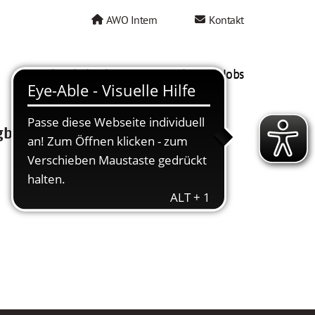
AWO Intern
Kontakt
AWO als Arbeitgeber
Mein AWO Jobs
gbar.