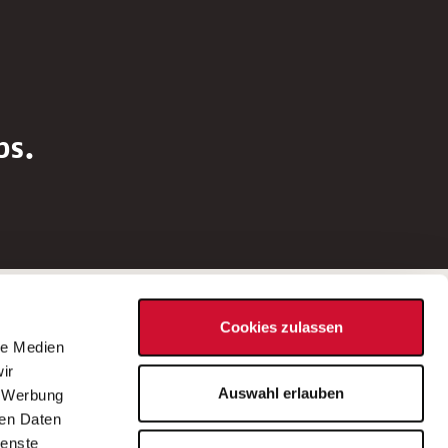
bs.
Social Media
Cookies zulassen
d
le Medien
rn
ir
Bei Fragen zu einer Stellenausschreibung
Auswahl erlauben
, Werbung
wenden Sie sich bitte an die*den in der
ren Daten
Stellenausschreibung genannte*n
ienste