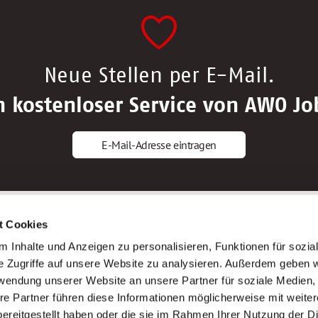
Neue Stellen per E-Mail.
n kostenloser Service von AWO Jo
E-Mail-Adresse eintragen
gstipps
Service
t Cookies
ls Altenpfleger*in
AWO Gliederungen nach Bundeslan
 Inhalte und Anzeigen zu personalisieren, Funktionen für sozia
ls Krankenpfleger*in
Stellenangebote nach Bundeslände
e Zugriffe auf unsere Website zu analysieren. Außerdem geben w
ls Altenpflegehelfer*in
Sitemap
rwendung unserer Website an unsere Partner für soziale Medien
ls Erzieher*in
Impressum
re Partner führen diese Informationen möglicherweise mit weite
Datenschutz
ereitgestellt haben oder die sie im Rahmen Ihrer Nutzung der D