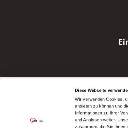
Ei
Betreiber der Webseite
Bewerbun
Diese Webseite verwende
Garitz Bewirtschaftungsbetriebe GmbH
Bewerbung a
Wir verwenden Cookies, um
Kantstraße 45a
Bewerbung a
anbieten zu können und di
97074 Würzburg
Bewerbung a
Informationen zu Ihrer Ve
(Ein Tochterunternehmen des AWO
Bewerbung a
und Analysen weiter. Unse
Bezirksverbandes Unterfranken e.V.)
zusammen, die Sie ihnen b