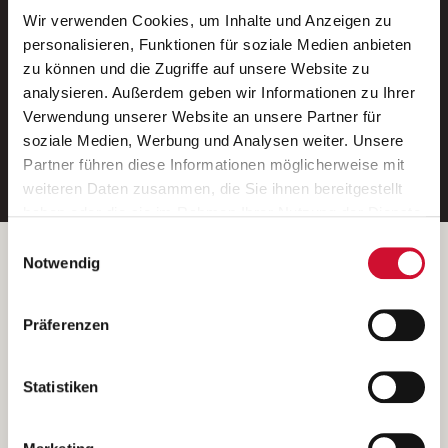
Wir verwenden Cookies, um Inhalte und Anzeigen zu
Neue Stellen per E-Mail.
personalisieren, Funktionen für soziale Medien anbieten
zu können und die Zugriffe auf unsere Website zu
Ein kostenloser Service von AWO
analysieren. Außerdem geben wir Informationen zu Ihrer
Jobs.
Verwendung unserer Website an unsere Partner für
soziale Medien, Werbung und Analysen weiter. Unsere
E-Mail-Adresse eintragen
Partner führen diese Informationen möglicherweise mit
weiteren Daten zusammen, die Sie ihnen bereitgestellt
haben oder die sie im Rahmen Ihrer Nutzung der Dienste
gesammelt haben.
Einwilligungsauswahl
Wenn Sie auf „Cookies zulassen“ klicken, so stimmen
Betreiber der Webseite
Notwendig
Sie der Speicherung sämtlicher Cookies zu. Sie können
Garitz Bewirtschaftungsbetriebe GmbH
Ihre Einwilligung selbstverständlich jederzeit widerrufen,
Kantstraße 45a
Präferenzen
indem Sie die Cookie-Einstellungen aufrufen und diese
97074 Würzburg
abändern. Weitere Informationen finden Sie in
(Ein Tochterunternehmen des AWO Bezirksverbandes Unterfranken
unserer
Datenschutzerklärung
.
Statistiken
e.V.)
Bitte senden Sie an diese Anschrift keine Bewerbungen.