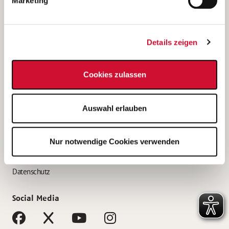
Marketing
Bewerbungstipps
Bewerbung als Altenpfleger*in
Details zeigen
Bewerbung als Krankenpfleger*in
Bewerbung als Altenpflegehelfer*in
Cookies zulassen
Bewerbung als Erzieher*in
Service
Auswahl erlauben
AWO Gliederungen nach Bundesland
Stellenangebote nach Bundesländern
Nur notwendige Cookies verwenden
Sitemap
Impressum
Datenschutz
Social Media