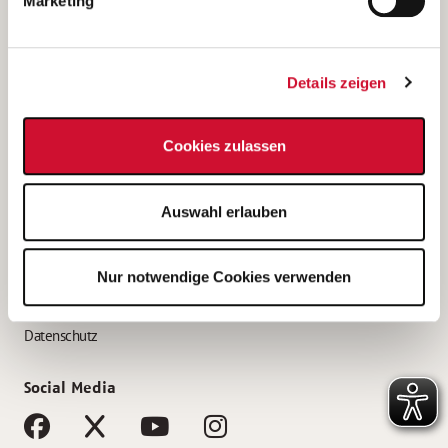
Marketing
Bewerbungstipps
Bewerbung als Altenpfleger*in
Details zeigen
Bewerbung als Krankenpfleger*in
Bewerbung als Altenpflegehelfer*in
Cookies zulassen
Bewerbung als Erzieher*in
Service
Auswahl erlauben
AWO Gliederungen nach Bundesland
Stellenangebote nach Bundesländern
Nur notwendige Cookies verwenden
Sitemap
Impressum
Datenschutz
Social Media