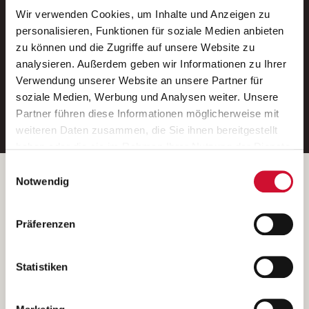
Wir verwenden Cookies, um Inhalte und Anzeigen zu
Neue Stellen per E-Mail.
personalisieren, Funktionen für soziale Medien anbieten
zu können und die Zugriffe auf unsere Website zu
Ein kostenloser Service von AWO
analysieren. Außerdem geben wir Informationen zu Ihrer
Jobs.
Verwendung unserer Website an unsere Partner für
soziale Medien, Werbung und Analysen weiter. Unsere
E-Mail-Adresse eintragen
Partner führen diese Informationen möglicherweise mit
weiteren Daten zusammen, die Sie ihnen bereitgestellt
haben oder die sie im Rahmen Ihrer Nutzung der Dienste
gesammelt haben.
Einwilligungsauswahl
Wenn Sie auf „Cookies zulassen“ klicken, so stimmen
Betreiber der Webseite
Notwendig
Sie der Speicherung sämtlicher Cookies zu. Sie können
Garitz Bewirtschaftungsbetriebe GmbH
Ihre Einwilligung selbstverständlich jederzeit widerrufen,
Kantstraße 45a
Präferenzen
indem Sie die Cookie-Einstellungen aufrufen und diese
97074 Würzburg
abändern. Weitere Informationen finden Sie in
(Ein Tochterunternehmen des AWO Bezirksverbandes Unterfranken
unserer
Datenschutzerklärung
.
Statistiken
e.V.)
Bitte senden Sie an diese Anschrift keine Bewerbungen.