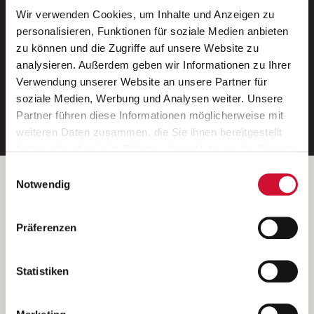
Wir verwenden Cookies, um Inhalte und Anzeigen zu
Neue Stellen per E-Mail.
personalisieren, Funktionen für soziale Medien anbieten
zu können und die Zugriffe auf unsere Website zu
Ein kostenloser Service von AWO
analysieren. Außerdem geben wir Informationen zu Ihrer
Jobs.
Verwendung unserer Website an unsere Partner für
soziale Medien, Werbung und Analysen weiter. Unsere
E-Mail-Adresse eintragen
Partner führen diese Informationen möglicherweise mit
weiteren Daten zusammen, die Sie ihnen bereitgestellt
haben oder die sie im Rahmen Ihrer Nutzung der Dienste
gesammelt haben.
Einwilligungsauswahl
Wenn Sie auf „Cookies zulassen“ klicken, so stimmen
Betreiber der Webseite
Notwendig
Sie der Speicherung sämtlicher Cookies zu. Sie können
Garitz Bewirtschaftungsbetriebe GmbH
Ihre Einwilligung selbstverständlich jederzeit widerrufen,
Kantstraße 45a
Präferenzen
indem Sie die Cookie-Einstellungen aufrufen und diese
97074 Würzburg
abändern. Weitere Informationen finden Sie in
(Ein Tochterunternehmen des AWO Bezirksverbandes Unterfranken
unserer
Datenschutzerklärung
.
Statistiken
e.V.)
Bitte senden Sie an diese Anschrift keine Bewerbungen.