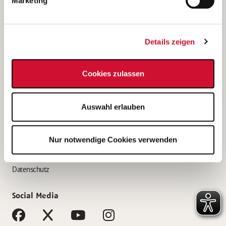
Marketing
Bewerbungstipps
Bewerbung als Altenpfleger*in
Details zeigen
Bewerbung als Krankenpfleger*in
Bewerbung als Altenpflegehelfer*in
Cookies zulassen
Bewerbung als Erzieher*in
Service
Auswahl erlauben
AWO Gliederungen nach Bundesland
Stellenangebote nach Bundesländern
Nur notwendige Cookies verwenden
Sitemap
Impressum
Datenschutz
Social Media