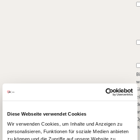
Bi
w
S
e
d
a
Diese Webseite verwendet Cookies
O
Wir verwenden Cookies, um Inhalte und Anzeigen zu
au
personalisieren, Funktionen für soziale Medien anbieten
zu können und die Zugriffe auf unsere Website zu
Ab wann könnten Sie Ihre Tätigkeit bei uns aufnehmen?