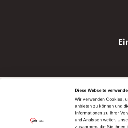
Ei
Betreiber der Webseite
Bewerbun
Diese Webseite verwende
Garitz Bewirtschaftungsbetriebe GmbH
Bewerbung a
Wir verwenden Cookies, um
Kantstraße 45a
Bewerbung a
anbieten zu können und di
97074 Würzburg
Bewerbung a
Informationen zu Ihrer Ve
(Ein Tochterunternehmen des AWO
Bewerbung a
und Analysen weiter. Unse
Bezirksverbandes Unterfranken e.V.)
zusammen, die Sie ihnen b