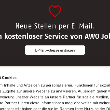
Neue Stellen per E-Mail.
n kostenloser Service von AWO Jo
E-Mail-Adresse eintragen
gstipps
Service
t Cookies
ls Altenpfleger*in
AWO Gliederungen nach Bundeslan
 Inhalte und Anzeigen zu personalisieren, Funktionen für sozia
ls Krankenpfleger*in
Stellenangebote nach Bundeslände
e Zugriffe auf unsere Website zu analysieren. Außerdem geben w
ls Altenpflegehelfer*in
Sitemap
rwendung unserer Website an unsere Partner für soziale Medien
ls Erzieher*in
Impressum
re Partner führen diese Informationen möglicherweise mit weite
Datenschutz
ereitgestellt haben oder die sie im Rahmen Ihrer Nutzung der D