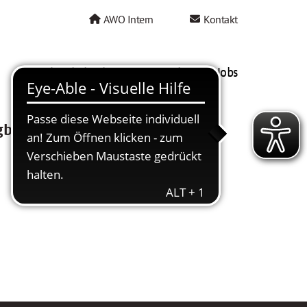
AWO Intern
Kontakt
AWO als Arbeitgeber
Mein AWO Jobs
gbar.