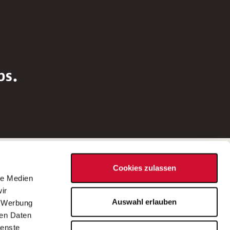
bs.
Social Media
Cookies zulassen
d
le Medien
rn
ir
Bei Fragen zu einer Stellenausschreibung
Auswahl erlauben
, Werbung
wenden Sie sich bitte an die*den in der
ren Daten
Stellenausschreibung genannte*n
ienste