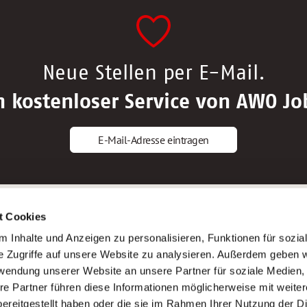
Neue Stellen per E-Mail.
n kostenloser Service von AWO Jo
E-Mail-Adresse eintragen
gstipps
Service
t Cookies
ls Altenpfleger*in
AWO Gliederungen nach Bundeslan
 Inhalte und Anzeigen zu personalisieren, Funktionen für sozia
ls Krankenpfleger*in
Stellenangebote nach Bundeslände
e Zugriffe auf unsere Website zu analysieren. Außerdem geben w
ls Altenpflegehelfer*in
Sitemap
rwendung unserer Website an unsere Partner für soziale Medien
ls Erzieher*in
Impressum
re Partner führen diese Informationen möglicherweise mit weite
Datenschutz
ereitgestellt haben oder die sie im Rahmen Ihrer Nutzung der D