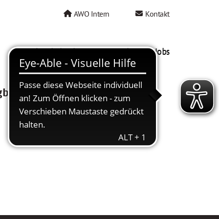
AWO Intern
Kontakt
AWO als Arbeitgeber
Mein AWO Jobs
gbar.