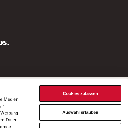
bs.
Social Media
Cookies zulassen
d
le Medien
rn
ir
Bei Fragen zu einer Stellenausschreibung
Auswahl erlauben
, Werbung
wenden Sie sich bitte an die*den in der
ren Daten
Stellenausschreibung genannte*n
ienste