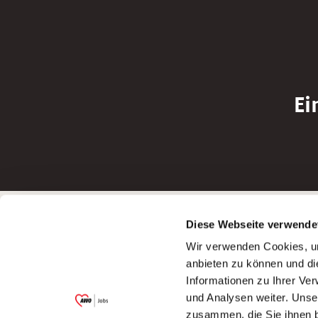
Ei
Betreiber der Webseite
Bewerbun
Diese Webseite verwende
Garitz Bewirtschaftungsbetriebe GmbH
Bewerbung a
Wir verwenden Cookies, um
Kantstraße 45a
Bewerbung a
anbieten zu können und di
97074 Würzburg
Bewerbung a
Informationen zu Ihrer Ve
(Ein Tochterunternehmen des AWO
Bewerbung a
und Analysen weiter. Unse
Bezirksverbandes Unterfranken e.V.)
zusammen, die Sie ihnen b