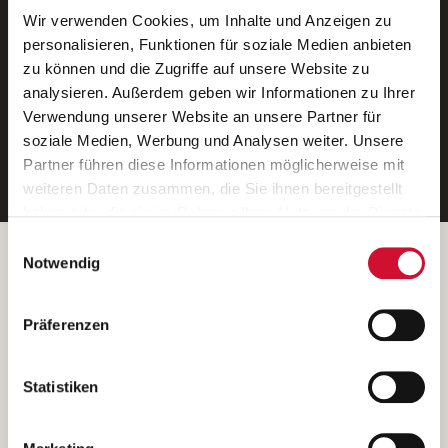
Wir verwenden Cookies, um Inhalte und Anzeigen zu
Neue Stellen per E-Mail.
personalisieren, Funktionen für soziale Medien anbieten
zu können und die Zugriffe auf unsere Website zu
Ein kostenloser Service von AWO
analysieren. Außerdem geben wir Informationen zu Ihrer
Jobs.
Verwendung unserer Website an unsere Partner für
soziale Medien, Werbung und Analysen weiter. Unsere
E-Mail-Adresse eintragen
Partner führen diese Informationen möglicherweise mit
weiteren Daten zusammen, die Sie ihnen bereitgestellt
haben oder die sie im Rahmen Ihrer Nutzung der Dienste
gesammelt haben.
Einwilligungsauswahl
Wenn Sie auf „Cookies zulassen“ klicken, so stimmen
Betreiber der Webseite
Notwendig
Sie der Speicherung sämtlicher Cookies zu. Sie können
Garitz Bewirtschaftungsbetriebe GmbH
Ihre Einwilligung selbstverständlich jederzeit widerrufen,
Kantstraße 45a
Präferenzen
indem Sie die Cookie-Einstellungen aufrufen und diese
97074 Würzburg
abändern. Weitere Informationen finden Sie in
(Ein Tochterunternehmen des AWO Bezirksverbandes Unterfranken
unserer
Datenschutzerklärung
.
Statistiken
e.V.)
Bitte senden Sie an diese Anschrift keine Bewerbungen.