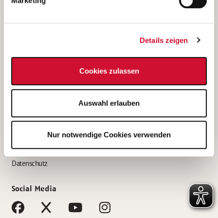
Marketing
Bewerbungstipps
Bewerbung als Altenpfleger*in
Details zeigen
Bewerbung als Krankenpfleger*in
Bewerbung als Altenpflegehelfer*in
Cookies zulassen
Bewerbung als Erzieher*in
Service
Auswahl erlauben
AWO Gliederungen nach Bundesland
Stellenangebote nach Bundesländern
Nur notwendige Cookies verwenden
Sitemap
Impressum
Datenschutz
Social Media