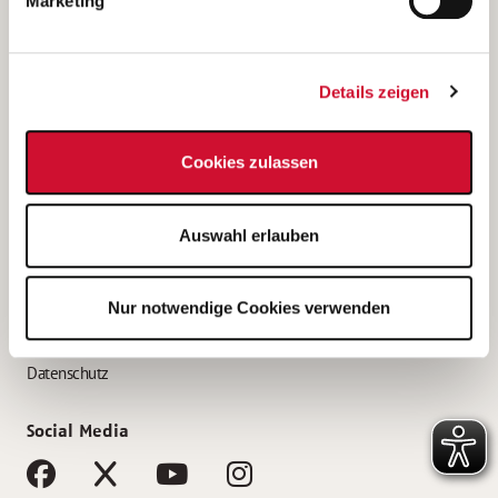
Marketing
Bewerbungstipps
Bewerbung als Altenpfleger*in
Details zeigen
Bewerbung als Krankenpfleger*in
Bewerbung als Altenpflegehelfer*in
Cookies zulassen
Bewerbung als Erzieher*in
Service
Auswahl erlauben
AWO Gliederungen nach Bundesland
Stellenangebote nach Bundesländern
Nur notwendige Cookies verwenden
Sitemap
Impressum
Datenschutz
Social Media