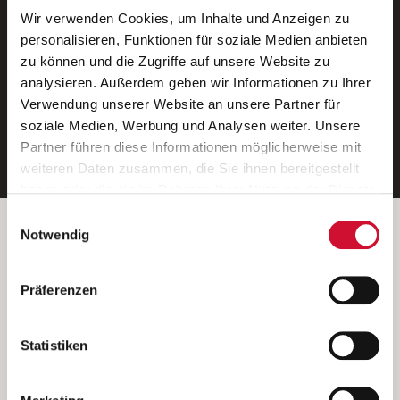
Wir verwenden Cookies, um Inhalte und Anzeigen zu
Neue Stellen per E-Mail.
personalisieren, Funktionen für soziale Medien anbieten
zu können und die Zugriffe auf unsere Website zu
Ein kostenloser Service von AWO
analysieren. Außerdem geben wir Informationen zu Ihrer
Jobs.
Verwendung unserer Website an unsere Partner für
soziale Medien, Werbung und Analysen weiter. Unsere
E-Mail-Adresse eintragen
Partner führen diese Informationen möglicherweise mit
weiteren Daten zusammen, die Sie ihnen bereitgestellt
haben oder die sie im Rahmen Ihrer Nutzung der Dienste
gesammelt haben.
Einwilligungsauswahl
Wenn Sie auf „Cookies zulassen“ klicken, so stimmen
Betreiber der Webseite
Notwendig
Sie der Speicherung sämtlicher Cookies zu. Sie können
Garitz Bewirtschaftungsbetriebe GmbH
Ihre Einwilligung selbstverständlich jederzeit widerrufen,
Kantstraße 45a
Präferenzen
indem Sie die Cookie-Einstellungen aufrufen und diese
97074 Würzburg
abändern. Weitere Informationen finden Sie in
(Ein Tochterunternehmen des AWO Bezirksverbandes Unterfranken
unserer
Datenschutzerklärung
.
Statistiken
e.V.)
Bitte senden Sie an diese Anschrift keine Bewerbungen.