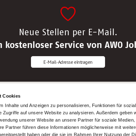
Neue Stellen per E-Mail.
n kostenloser Service von AWO Jo
E-Mail-Adresse eintragen
gstipps
Service
t Cookies
ls Altenpfleger*in
AWO Gliederungen nach Bundeslan
 Inhalte und Anzeigen zu personalisieren, Funktionen für sozia
ls Krankenpfleger*in
Stellenangebote nach Bundeslände
e Zugriffe auf unsere Website zu analysieren. Außerdem geben w
ls Altenpflegehelfer*in
Sitemap
rwendung unserer Website an unsere Partner für soziale Medien
ls Erzieher*in
Impressum
re Partner führen diese Informationen möglicherweise mit weite
Datenschutz
ereitgestellt haben oder die sie im Rahmen Ihrer Nutzung der D