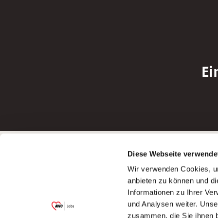
Ei
Betreiber der Webseite
Bewerbun
Diese Webseite verwende
Garitz Bewirtschaftungsbetriebe GmbH
Bewerbung a
Wir verwenden Cookies, um
Kantstraße 45a
Bewerbung a
anbieten zu können und di
97074 Würzburg
Bewerbung a
Informationen zu Ihrer Ve
(Ein Tochterunternehmen des AWO
Bewerbung a
und Analysen weiter. Unse
Bezirksverbandes Unterfranken e.V.)
zusammen, die Sie ihnen b