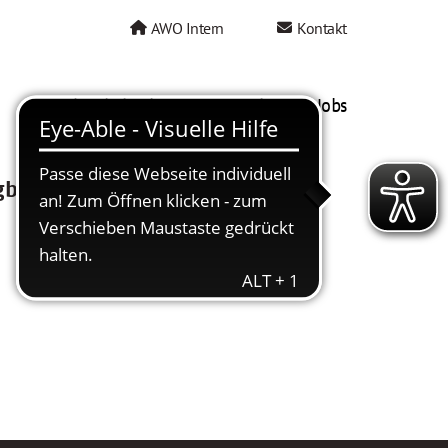
AWO Intern
Kontakt
AWO als Arbeitgeber
Mein AWO Jobs
gbar.