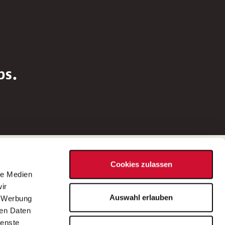
bs.
Social Media
Cookies zulassen
d
le Medien
rn
ir
Bei Fragen zu einer Stellenausschreibung
Auswahl erlauben
, Werbung
wenden Sie sich bitte an die*den in der
ren Daten
Stellenausschreibung genannte*n
ienste