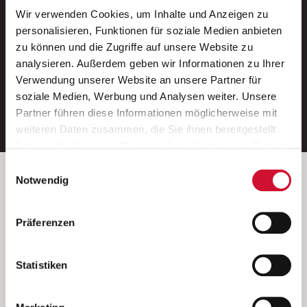
Wir verwenden Cookies, um Inhalte und Anzeigen zu
Neue Stellen per E-Mail.
personalisieren, Funktionen für soziale Medien anbieten
zu können und die Zugriffe auf unsere Website zu
Ein kostenloser Service von AWO
analysieren. Außerdem geben wir Informationen zu Ihrer
Jobs.
Verwendung unserer Website an unsere Partner für
soziale Medien, Werbung und Analysen weiter. Unsere
E-Mail-Adresse eintragen
Partner führen diese Informationen möglicherweise mit
weiteren Daten zusammen, die Sie ihnen bereitgestellt
haben oder die sie im Rahmen Ihrer Nutzung der Dienste
gesammelt haben.
Einwilligungsauswahl
Wenn Sie auf „Cookies zulassen“ klicken, so stimmen
Betreiber der Webseite
Notwendig
Sie der Speicherung sämtlicher Cookies zu. Sie können
Garitz Bewirtschaftungsbetriebe GmbH
Ihre Einwilligung selbstverständlich jederzeit widerrufen,
Kantstraße 45a
Präferenzen
indem Sie die Cookie-Einstellungen aufrufen und diese
97074 Würzburg
abändern. Weitere Informationen finden Sie in
(Ein Tochterunternehmen des AWO Bezirksverbandes Unterfranken
unserer
Datenschutzerklärung
.
Statistiken
e.V.)
Bitte senden Sie an diese Anschrift keine Bewerbungen.