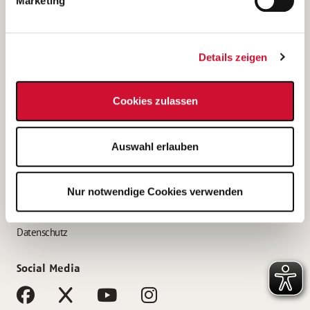
Marketing
Bewerbungstipps
Bewerbung als Altenpfleger*in
Details zeigen
Bewerbung als Krankenpfleger*in
Bewerbung als Altenpflegehelfer*in
Cookies zulassen
Bewerbung als Erzieher*in
Service
Auswahl erlauben
AWO Gliederungen nach Bundesland
Stellenangebote nach Bundesländern
Nur notwendige Cookies verwenden
Sitemap
Impressum
Datenschutz
Social Media