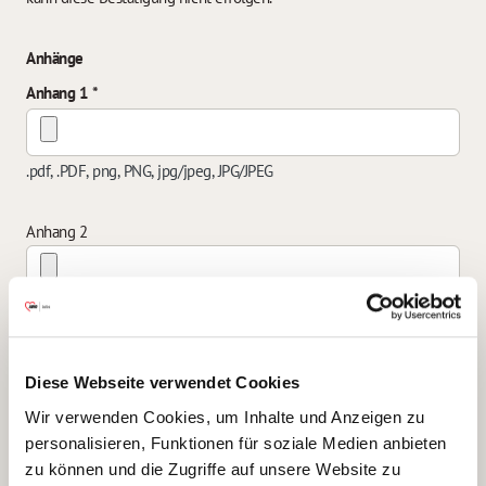
Anhänge
Anhang 1
.pdf, .PDF, png, PNG, jpg/jpeg, JPG/JPEG
Anhang 2
.pdf, .PDF, png, PNG, jpg/jpeg, JPG/JPEG
Anhang 3
Diese Webseite verwendet Cookies
Wir verwenden Cookies, um Inhalte und Anzeigen zu
personalisieren, Funktionen für soziale Medien anbieten
.pdf, .PDF, png, PNG, jpg/jpeg, JPG/JPEG
zu können und die Zugriffe auf unsere Website zu