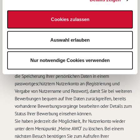
Diese Einwilligungserklärung kann ich jederzeit gegenüber
dem Betreiber unter den im
Impressum
genannten
Cookies zulassen
Kontaktdaten widerrufen. In diesem Falle werden meine
personenbezogenen Daten sowohl auf den IT-Systemen des
Betreibers, als auch bei der für das Stellenangebot
Auswahl erlauben
verantwortlichen Stelle gelöscht.
Eine weitere Bearbeitung meiner Bewerbung ist in diesem Fall
nicht möglich.
*
Nur notwendige Cookies verwenden
Mit dem Abschicken Ihrer Online-Bewerbung bieten wir Ihnen
die Speicherung Ihrer persönlichen Daten in einem
passwortgeschütztem Nutzerkonto an (Registrierung und
Vergabe von Nutzername und Passwort), damit Sie bei weiteren
Bewerbungen bequem auf Ihre Daten zurückgreifen, bereits
vorhandene Bewerbungsvorgänge bearbeiten oder Details zum
Status Ihrer Bewerbung einsehen können.
Sie haben jederzeit die Möglichkeit, Ihr Nutzerkonto wieder
unter dem Menüpunkt „Meine AWO“ zu löschen. Bei einem
nächsten Besuch benötigen Sie zum Aufrufen Ihrer