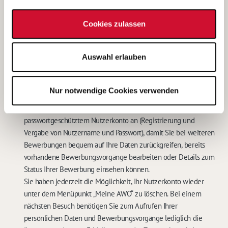
dem Betreiber unter den im
Impressum
genannten
Kontaktdaten widerrufen. In diesem Falle werden meine
Cookies zulassen
personenbezogenen Daten sowohl auf den IT-Systemen des
Betreibers, als auch bei der für das Stellenangebot
Auswahl erlauben
verantwortlichen Stelle gelöscht.
Eine weitere Bearbeitung meiner Bewerbung ist in diesem Fall
nicht möglich.
*
Nur notwendige Cookies verwenden
Mit dem Abschicken Ihrer Online-Bewerbung bieten wir Ihnen
die Speicherung Ihrer persönlichen Daten in einem
passwortgeschütztem Nutzerkonto an (Registrierung und
Vergabe von Nutzername und Passwort), damit Sie bei weiteren
Bewerbungen bequem auf Ihre Daten zurückgreifen, bereits
vorhandene Bewerbungsvorgänge bearbeiten oder Details zum
Status Ihrer Bewerbung einsehen können.
Sie haben jederzeit die Möglichkeit, Ihr Nutzerkonto wieder
unter dem Menüpunkt „Meine AWO“ zu löschen. Bei einem
nächsten Besuch benötigen Sie zum Aufrufen Ihrer
persönlichen Daten und Bewerbungsvorgänge lediglich die