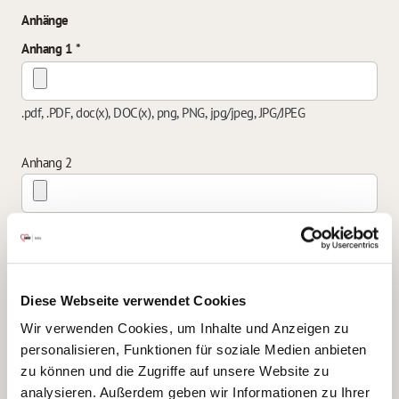
Anhänge
Anhang 1
.pdf, .PDF, doc(x), DOC(x), png, PNG, jpg/jpeg, JPG/JPEG
Anhang 2
.pdf, .PDF, doc(x), DOC(x), png, PNG, jpg/jpeg, JPG/JPEG
Anhang 3
Diese Webseite verwendet Cookies
Wir verwenden Cookies, um Inhalte und Anzeigen zu
.pdf, .PDF, doc(x), DOC(x), png, PNG, jpg/jpeg, JPG/JPEG
personalisieren, Funktionen für soziale Medien anbieten
zu können und die Zugriffe auf unsere Website zu
Anhang 4
analysieren. Außerdem geben wir Informationen zu Ihrer