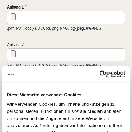
Anhang 1
.pdf, .PDF, doc(x), DOC(x), png, PNG, jpg/jpeg, JPG/JPEG
Anhang 2
.pdf, .PDF, doc(x), DOC(x), png, PNG, jpg/jpeg, JPG/JPEG
Anhang 3
Diese Webseite verwendet Cookies
.pdf, .PDF, doc(x), DOC(x), png, PNG, jpg/jpeg, JPG/JPEG
Wir verwenden Cookies, um Inhalte und Anzeigen zu
personalisieren, Funktionen für soziale Medien anbieten
zu können und die Zugriffe auf unsere Website zu
Anhang 4
analysieren. Außerdem geben wir Informationen zu Ihrer