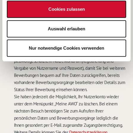
Kontaktdaten widerrufen. In diesem Falle werden meine
Cookies zulassen
personenbezogenen Daten sowohl auf den IT-Systemen des
Betreibers, als auch bei der für das Stellenangebot
verantwortlichen Stelle gelöscht.
Auswahl erlauben
Eine weitere Bearbeitung meiner Bewerbung ist in diesem Fall
nicht möglich.
*
Mit dem Abschicken Ihrer Online-Bewerbung bieten wir Ihnen
Nur notwendige Cookies verwenden
die Speicherung Ihrer persönlichen Daten in einem
passwortgeschütztem Nutzerkonto an (Registrierung und
Vergabe von Nutzername und Passwort), damit Sie bei weiteren
Bewerbungen bequem auf Ihre Daten zurückgreifen, bereits
vorhandene Bewerbungsvorgänge bearbeiten oder Details zum
Status Ihrer Bewerbung einsehen können.
Sie haben jederzeit die Möglichkeit, Ihr Nutzerkonto wieder
unter dem Menüpunkt „Meine AWO“ zu löschen. Bei einem
nächsten Besuch benötigen Sie zum Aufrufen Ihrer
persönlichen Daten und Bewerbungsvorgänge lediglich die
Ihnen gesondert per E-Mail zugesandte Zugangsberechtigung.
Weitere Details können Sie der
Datenschutzerklärung