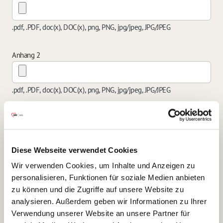
.pdf, .PDF, doc(x), DOC(x), png, PNG, jpg/jpeg, JPG/JPEG
Anhang 2
.pdf, .PDF, doc(x), DOC(x), png, PNG, jpg/jpeg, JPG/JPEG
Anhang 3
Diese Webseite verwendet Cookies
.pdf, .PDF, doc(x), DOC(x), png, PNG, jpg/jpeg, JPG/JPEG
Wir verwenden Cookies, um Inhalte und Anzeigen zu
personalisieren, Funktionen für soziale Medien anbieten
Anhang 4
zu können und die Zugriffe auf unsere Website zu
analysieren. Außerdem geben wir Informationen zu Ihrer
Verwendung unserer Website an unsere Partner für
.pdf, .PDF, doc(x), DOC(x), png, PNG, jpg/jpeg, JPG/JPEG