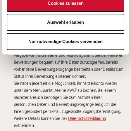
Cookies zulassen
Betreibers, als auch bei der für das Stellenangebot
verantwortlichen Stelle gelöscht.
Eine weitere Bearbeitung meiner Bewerbung ist in diesem Fall
Auswahl erlauben
nicht möglich.
*
Mit dem Abschicken Ihrer Online-Bewerbung bieten wir Ihnen
die Speicherung Ihrer persönlichen Daten in einem
Nur notwendige Cookies verwenden
passwortgeschütztem Nutzerkonto an (Registrierung und
Vergabe von Nutzername und Passwort), damit Sie bei weiteren
Bewerbungen bequem auf Ihre Daten zurückgreifen, bereits
vorhandene Bewerbungsvorgänge bearbeiten oder Details zum
Status Ihrer Bewerbung einsehen können.
Sie haben jederzeit die Möglichkeit, Ihr Nutzerkonto wieder
unter dem Menüpunkt „Meine AWO“ zu löschen. Bei einem
nächsten Besuch benötigen Sie zum Aufrufen Ihrer
persönlichen Daten und Bewerbungsvorgänge lediglich die
Ihnen gesondert per E-Mail zugesandte Zugangsberechtigung.
Weitere Details können Sie der
Datenschutzerklärung
entnehmen.