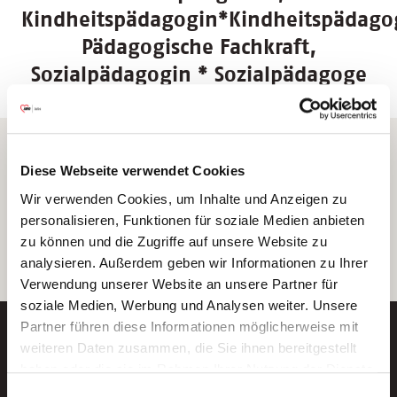
Kindheitspädagogin*Kindheitspädago
Pädagogische Fachkraft,
Sozialpädagogin * Sozialpädagoge
Frage zum Wohnort
Diese Webseite verwendet Cookies
Befindet sich ihr Wohnort in Deutschland ODER einem anderen
Wir verwenden Cookies, um Inhalte und Anzeigen zu
Land der EU ODER in Island, Liechtenstein, Norwegen, Schweiz?
personalisieren, Funktionen für soziale Medien anbieten
Ja
Nein
zu können und die Zugriffe auf unsere Website zu
analysieren. Außerdem geben wir Informationen zu Ihrer
Verwendung unserer Website an unsere Partner für
soziale Medien, Werbung und Analysen weiter. Unsere
Partner führen diese Informationen möglicherweise mit
weiteren Daten zusammen, die Sie ihnen bereitgestellt
haben oder die sie im Rahmen Ihrer Nutzung der Dienste
gesammelt haben.
Einwilligungsauswahl