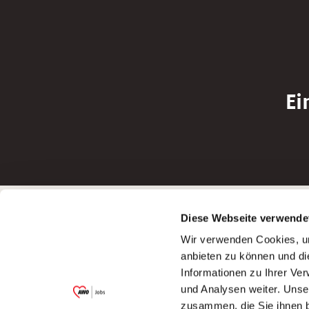
Ei
Betreiber der Webseite
Bewerbun
Diese Webseite verwende
Garitz Bewirtschaftungsbetriebe GmbH
Bewerbung a
Wir verwenden Cookies, um
Kantstraße 45a
Bewerbung a
anbieten zu können und di
97074 Würzburg
Bewerbung a
Informationen zu Ihrer Ve
(Ein Tochterunternehmen des AWO
Bewerbung a
und Analysen weiter. Unse
Bezirksverbandes Unterfranken e.V.)
zusammen, die Sie ihnen b