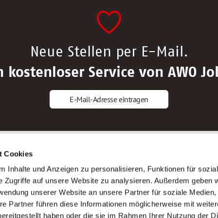
Neue Stellen per E-Mail.
n kostenloser Service von AWO Jo
E-Mail-Adresse eintragen
gstipps
Service
t Cookies
ls Altenpfleger*in
AWO Gliederungen nach Bundeslan
 Inhalte und Anzeigen zu personalisieren, Funktionen für sozia
ls Krankenpfleger*in
Stellenangebote nach Bundeslände
e Zugriffe auf unsere Website zu analysieren. Außerdem geben w
ls Altenpflegehelfer*in
Sitemap
rwendung unserer Website an unsere Partner für soziale Medien
ls Erzieher*in
Impressum
re Partner führen diese Informationen möglicherweise mit weite
Datenschutz
ereitgestellt haben oder die sie im Rahmen Ihrer Nutzung der D