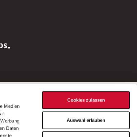
bs.
Social Media
Cookies zulassen
d
le Medien
rn
ir
Bei Fragen zu einer Stellenausschreibung
Auswahl erlauben
, Werbung
wenden Sie sich bitte an die*den in der
ren Daten
Stellenausschreibung genannte*n
ienste