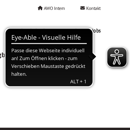
AWO Intern
Kontakt
AWO als Arbeitgeber
Mein AWO Jobs
gbar.