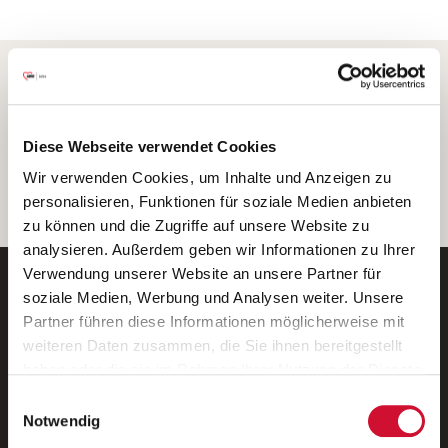
Frage zum Wohnort
Befindet sich ihr Wohnort in Deutschland ODER einem anderen
Diese Webseite verwendet Cookies
Land der EU ODER in Island, Liechtenstein, Norwegen, Schweiz?
Ja
Nein
Wir verwenden Cookies, um Inhalte und Anzeigen zu
personalisieren, Funktionen für soziale Medien anbieten
zu können und die Zugriffe auf unsere Website zu
analysieren. Außerdem geben wir Informationen zu Ihrer
Verwendung unserer Website an unsere Partner für
soziale Medien, Werbung und Analysen weiter. Unsere
Partner führen diese Informationen möglicherweise mit
weiteren Daten zusammen, die Sie ihnen bereitgestellt
Neue Stellen per E-Mail.
haben oder die sie im Rahmen Ihrer Nutzung der Dienste
Ein kostenloser Service von AWO
gesammelt haben.
Einwilligungsauswahl
Wenn Sie auf „Cookies zulassen“ klicken, so stimmen
Jobs.
Notwendig
Sie der Speicherung sämtlicher Cookies zu. Sie können