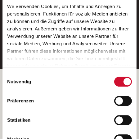
Wir verwenden Cookies, um Inhalte und Anzeigen zu
Neue Stellen per E-Mail.
personalisieren, Funktionen für soziale Medien anbieten
zu können und die Zugriffe auf unsere Website zu
Ein kostenloser Service von AWO
analysieren. Außerdem geben wir Informationen zu Ihrer
Jobs.
Verwendung unserer Website an unsere Partner für
soziale Medien, Werbung und Analysen weiter. Unsere
E-Mail-Adresse eintragen
Partner führen diese Informationen möglicherweise mit
weiteren Daten zusammen, die Sie ihnen bereitgestellt
haben oder die sie im Rahmen Ihrer Nutzung der Dienste
gesammelt haben.
Einwilligungsauswahl
Wenn Sie auf „Cookies zulassen“ klicken, so stimmen
Betreiber der Webseite
Notwendig
Sie der Speicherung sämtlicher Cookies zu. Sie können
Garitz Bewirtschaftungsbetriebe GmbH
Ihre Einwilligung selbstverständlich jederzeit widerrufen,
Kantstraße 45a
Präferenzen
indem Sie die Cookie-Einstellungen aufrufen und diese
97074 Würzburg
abändern. Weitere Informationen finden Sie in
(Ein Tochterunternehmen des AWO Bezirksverbandes Unterfranken
unserer
Datenschutzerklärung
.
Statistiken
e.V.)
Bitte senden Sie an diese Anschrift keine Bewerbungen.