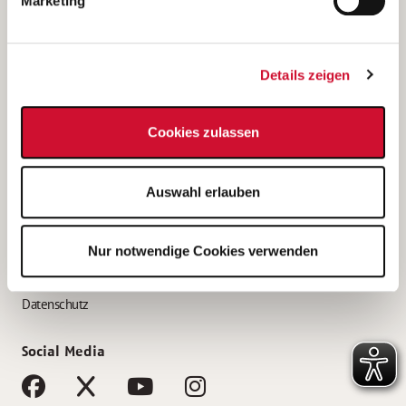
Marketing
Bewerbungstipps
Bewerbung als Altenpfleger*in
Details zeigen
Bewerbung als Krankenpfleger*in
Bewerbung als Altenpflegehelfer*in
Cookies zulassen
Bewerbung als Erzieher*in
Service
Auswahl erlauben
AWO Gliederungen nach Bundesland
Stellenangebote nach Bundesländern
Nur notwendige Cookies verwenden
Sitemap
Impressum
Datenschutz
Social Media