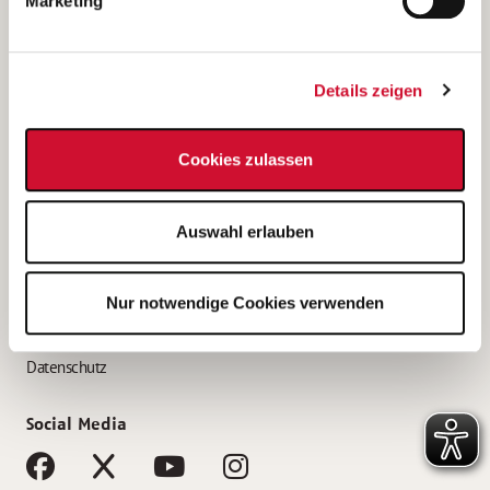
Marketing
Bewerbungstipps
Bewerbung als Altenpfleger*in
Details zeigen
Bewerbung als Krankenpfleger*in
Bewerbung als Altenpflegehelfer*in
Cookies zulassen
Bewerbung als Erzieher*in
Service
Auswahl erlauben
AWO Gliederungen nach Bundesland
Stellenangebote nach Bundesländern
Nur notwendige Cookies verwenden
Sitemap
Impressum
Datenschutz
Social Media