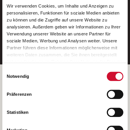
Wir verwenden Cookies, um Inhalte und Anzeigen zu
Neue Stellen per E-Mail.
personalisieren, Funktionen für soziale Medien anbieten
zu können und die Zugriffe auf unsere Website zu
Ein kostenloser Service von AWO
analysieren. Außerdem geben wir Informationen zu Ihrer
Jobs.
Verwendung unserer Website an unsere Partner für
soziale Medien, Werbung und Analysen weiter. Unsere
E-Mail-Adresse eintragen
Partner führen diese Informationen möglicherweise mit
weiteren Daten zusammen, die Sie ihnen bereitgestellt
haben oder die sie im Rahmen Ihrer Nutzung der Dienste
gesammelt haben.
Einwilligungsauswahl
Wenn Sie auf „Cookies zulassen“ klicken, so stimmen
Betreiber der Webseite
Notwendig
Sie der Speicherung sämtlicher Cookies zu. Sie können
Garitz Bewirtschaftungsbetriebe GmbH
Ihre Einwilligung selbstverständlich jederzeit widerrufen,
Kantstraße 45a
Präferenzen
indem Sie die Cookie-Einstellungen aufrufen und diese
97074 Würzburg
abändern. Weitere Informationen finden Sie in
(Ein Tochterunternehmen des AWO Bezirksverbandes Unterfranken
unserer
Datenschutzerklärung
.
Statistiken
e.V.)
Bitte senden Sie an diese Anschrift keine Bewerbungen.