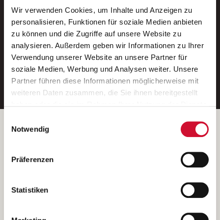
Wir verwenden Cookies, um Inhalte und Anzeigen zu
Neue Stellen per E-Mail.
personalisieren, Funktionen für soziale Medien anbieten
zu können und die Zugriffe auf unsere Website zu
Ein kostenloser Service von AWO
analysieren. Außerdem geben wir Informationen zu Ihrer
Jobs.
Verwendung unserer Website an unsere Partner für
soziale Medien, Werbung und Analysen weiter. Unsere
E-Mail-Adresse eintragen
Partner führen diese Informationen möglicherweise mit
weiteren Daten zusammen, die Sie ihnen bereitgestellt
haben oder die sie im Rahmen Ihrer Nutzung der Dienste
gesammelt haben.
Einwilligungsauswahl
Wenn Sie auf „Cookies zulassen“ klicken, so stimmen
Betreiber der Webseite
Notwendig
Sie der Speicherung sämtlicher Cookies zu. Sie können
Garitz Bewirtschaftungsbetriebe GmbH
Ihre Einwilligung selbstverständlich jederzeit widerrufen,
Kantstraße 45a
Präferenzen
indem Sie die Cookie-Einstellungen aufrufen und diese
97074 Würzburg
abändern. Weitere Informationen finden Sie in
(Ein Tochterunternehmen des AWO Bezirksverbandes Unterfranken
unserer
Datenschutzerklärung
.
Statistiken
e.V.)
Bitte senden Sie an diese Anschrift keine Bewerbungen.