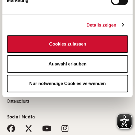
Marketing
Bewerbungstipps
Bewerbung als Altenpfleger*in
Details zeigen
Bewerbung als Krankenpfleger*in
Bewerbung als Altenpflegehelfer*in
Cookies zulassen
Bewerbung als Erzieher*in
Service
Auswahl erlauben
AWO Gliederungen nach Bundesland
Stellenangebote nach Bundesländern
Nur notwendige Cookies verwenden
Sitemap
Impressum
Datenschutz
Social Media