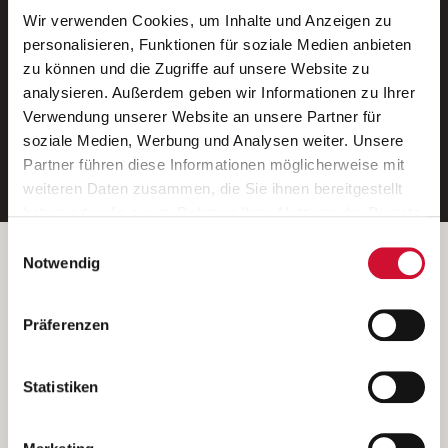
Wir verwenden Cookies, um Inhalte und Anzeigen zu
Neue Stellen per E-Mail.
personalisieren, Funktionen für soziale Medien anbieten
zu können und die Zugriffe auf unsere Website zu
Ein kostenloser Service von AWO
analysieren. Außerdem geben wir Informationen zu Ihrer
Jobs.
Verwendung unserer Website an unsere Partner für
soziale Medien, Werbung und Analysen weiter. Unsere
E-Mail-Adresse eintragen
Partner führen diese Informationen möglicherweise mit
weiteren Daten zusammen, die Sie ihnen bereitgestellt
haben oder die sie im Rahmen Ihrer Nutzung der Dienste
gesammelt haben.
Einwilligungsauswahl
Wenn Sie auf „Cookies zulassen“ klicken, so stimmen
Betreiber der Webseite
Notwendig
Sie der Speicherung sämtlicher Cookies zu. Sie können
Garitz Bewirtschaftungsbetriebe GmbH
Ihre Einwilligung selbstverständlich jederzeit widerrufen,
Kantstraße 45a
Präferenzen
indem Sie die Cookie-Einstellungen aufrufen und diese
97074 Würzburg
abändern. Weitere Informationen finden Sie in
(Ein Tochterunternehmen des AWO Bezirksverbandes Unterfranken
unserer
Datenschutzerklärung
.
Statistiken
e.V.)
Bitte senden Sie an diese Anschrift keine Bewerbungen.