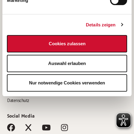
Marketing
Bewerbungstipps
Bewerbung als Altenpfleger*in
Details zeigen
Bewerbung als Krankenpfleger*in
Bewerbung als Altenpflegehelfer*in
Cookies zulassen
Bewerbung als Erzieher*in
Service
Auswahl erlauben
AWO Gliederungen nach Bundesland
Stellenangebote nach Bundesländern
Nur notwendige Cookies verwenden
Sitemap
Impressum
Datenschutz
Social Media