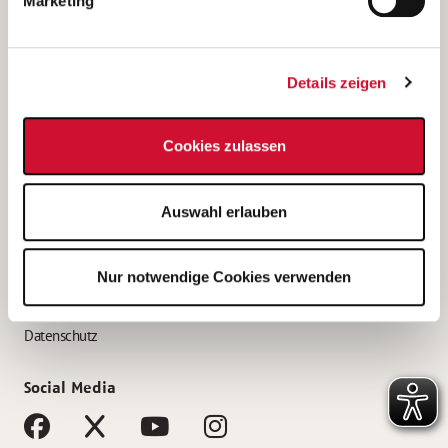
Marketing
Bewerbungstipps
Bewerbung als Altenpfleger*in
Details zeigen
Bewerbung als Krankenpfleger*in
Bewerbung als Altenpflegehelfer*in
Cookies zulassen
Bewerbung als Erzieher*in
Service
Auswahl erlauben
AWO Gliederungen nach Bundesland
Stellenangebote nach Bundesländern
Nur notwendige Cookies verwenden
Sitemap
Impressum
Datenschutz
Social Media