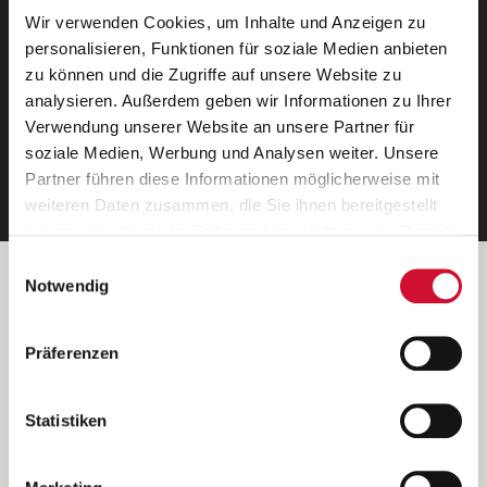
Wir verwenden Cookies, um Inhalte und Anzeigen zu
Neue Stellen per E-Mail.
personalisieren, Funktionen für soziale Medien anbieten
zu können und die Zugriffe auf unsere Website zu
Ein kostenloser Service von AWO
analysieren. Außerdem geben wir Informationen zu Ihrer
Jobs.
Verwendung unserer Website an unsere Partner für
soziale Medien, Werbung und Analysen weiter. Unsere
E-Mail-Adresse eintragen
Partner führen diese Informationen möglicherweise mit
weiteren Daten zusammen, die Sie ihnen bereitgestellt
haben oder die sie im Rahmen Ihrer Nutzung der Dienste
gesammelt haben.
Einwilligungsauswahl
Wenn Sie auf „Cookies zulassen“ klicken, so stimmen
Betreiber der Webseite
Notwendig
Sie der Speicherung sämtlicher Cookies zu. Sie können
Garitz Bewirtschaftungsbetriebe GmbH
Ihre Einwilligung selbstverständlich jederzeit widerrufen,
Kantstraße 45a
Präferenzen
indem Sie die Cookie-Einstellungen aufrufen und diese
97074 Würzburg
abändern. Weitere Informationen finden Sie in
(Ein Tochterunternehmen des AWO Bezirksverbandes Unterfranken
unserer
Datenschutzerklärung
.
Statistiken
e.V.)
Bitte senden Sie an diese Anschrift keine Bewerbungen.