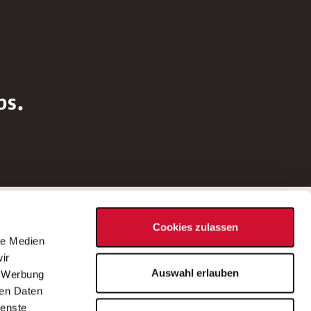
bs.
Social Media
Cookies zulassen
d
le Medien
rn
ir
Bei Fragen zu einer Stellenausschreibung
Auswahl erlauben
, Werbung
wenden Sie sich bitte an die*den in der
ren Daten
Stellenausschreibung genannte*n
ienste