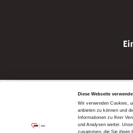
Ei
Betreiber der Webseite
Bewerbun
Diese Webseite verwende
Garitz Bewirtschaftungsbetriebe GmbH
Bewerbung a
Wir verwenden Cookies, um
Kantstraße 45a
Bewerbung a
anbieten zu können und di
97074 Würzburg
Bewerbung a
Informationen zu Ihrer Ve
(Ein Tochterunternehmen des AWO
Bewerbung a
und Analysen weiter. Unse
Bezirksverbandes Unterfranken e.V.)
zusammen, die Sie ihnen b