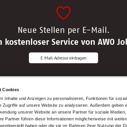
Neue Stellen per E-Mail.
n kostenloser Service von AWO Jo
E-Mail-Adresse eintragen
gstipps
Service
t Cookies
ls Altenpfleger*in
AWO Gliederungen nach Bundeslan
 Inhalte und Anzeigen zu personalisieren, Funktionen für sozia
ls Krankenpfleger*in
Stellenangebote nach Bundeslände
e Zugriffe auf unsere Website zu analysieren. Außerdem geben w
ls Altenpflegehelfer*in
Sitemap
rwendung unserer Website an unsere Partner für soziale Medien
ls Erzieher*in
Impressum
re Partner führen diese Informationen möglicherweise mit weite
Datenschutz
ereitgestellt haben oder die sie im Rahmen Ihrer Nutzung der D