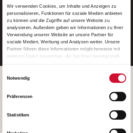
Wir verwenden Cookies, um Inhalte und Anzeigen zu
Neue Stellen per E-Mail.
personalisieren, Funktionen für soziale Medien anbieten
zu können und die Zugriffe auf unsere Website zu
Ein kostenloser Service von AWO
analysieren. Außerdem geben wir Informationen zu Ihrer
Jobs.
Verwendung unserer Website an unsere Partner für
soziale Medien, Werbung und Analysen weiter. Unsere
E-Mail-Adresse eintragen
Partner führen diese Informationen möglicherweise mit
weiteren Daten zusammen, die Sie ihnen bereitgestellt
haben oder die sie im Rahmen Ihrer Nutzung der Dienste
gesammelt haben.
Einwilligungsauswahl
Wenn Sie auf „Cookies zulassen“ klicken, so stimmen
Betreiber der Webseite
Notwendig
Sie der Speicherung sämtlicher Cookies zu. Sie können
Garitz Bewirtschaftungsbetriebe GmbH
Ihre Einwilligung selbstverständlich jederzeit widerrufen,
Kantstraße 45a
Präferenzen
indem Sie die Cookie-Einstellungen aufrufen und diese
97074 Würzburg
abändern. Weitere Informationen finden Sie in
(Ein Tochterunternehmen des AWO Bezirksverbandes Unterfranken
unserer
Datenschutzerklärung
.
Statistiken
e.V.)
Bitte senden Sie an diese Anschrift keine Bewerbungen.