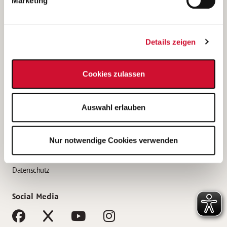
Marketing
Bewerbungstipps
Bewerbung als Altenpfleger*in
Details zeigen
Bewerbung als Krankenpfleger*in
Bewerbung als Altenpflegehelfer*in
Cookies zulassen
Bewerbung als Erzieher*in
Service
Auswahl erlauben
AWO Gliederungen nach Bundesland
Stellenangebote nach Bundesländern
Nur notwendige Cookies verwenden
Sitemap
Impressum
Datenschutz
Social Media