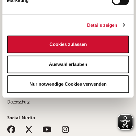
Marketing
Bewerbungstipps
Bewerbung als Altenpfleger*in
Details zeigen
Bewerbung als Krankenpfleger*in
Bewerbung als Altenpflegehelfer*in
Cookies zulassen
Bewerbung als Erzieher*in
Service
Auswahl erlauben
AWO Gliederungen nach Bundesland
Stellenangebote nach Bundesländern
Nur notwendige Cookies verwenden
Sitemap
Impressum
Datenschutz
Social Media