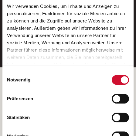
Wir verwenden Cookies, um Inhalte und Anzeigen zu
Neue Stellen per E-Mail.
personalisieren, Funktionen für soziale Medien anbieten
zu können und die Zugriffe auf unsere Website zu
Ein kostenloser Service von AWO
analysieren. Außerdem geben wir Informationen zu Ihrer
Jobs.
Verwendung unserer Website an unsere Partner für
soziale Medien, Werbung und Analysen weiter. Unsere
E-Mail-Adresse eintragen
Partner führen diese Informationen möglicherweise mit
weiteren Daten zusammen, die Sie ihnen bereitgestellt
haben oder die sie im Rahmen Ihrer Nutzung der Dienste
gesammelt haben.
Einwilligungsauswahl
Wenn Sie auf „Cookies zulassen“ klicken, so stimmen
Betreiber der Webseite
Notwendig
Sie der Speicherung sämtlicher Cookies zu. Sie können
Garitz Bewirtschaftungsbetriebe GmbH
Ihre Einwilligung selbstverständlich jederzeit widerrufen,
Kantstraße 45a
Präferenzen
indem Sie die Cookie-Einstellungen aufrufen und diese
97074 Würzburg
abändern. Weitere Informationen finden Sie in
(Ein Tochterunternehmen des AWO Bezirksverbandes Unterfranken
unserer
Datenschutzerklärung
.
Statistiken
e.V.)
Bitte senden Sie an diese Anschrift keine Bewerbungen.