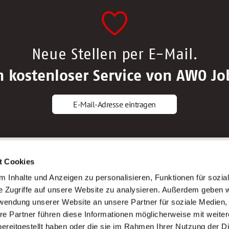
Neue Stellen per E-Mail.
n kostenloser Service von AWO Jo
E-Mail-Adresse eintragen
gstipps
Service
t Cookies
ls Altenpfleger*in
AWO Gliederungen nach Bundeslan
 Inhalte und Anzeigen zu personalisieren, Funktionen für sozia
ls Krankenpfleger*in
Stellenangebote nach Bundeslände
e Zugriffe auf unsere Website zu analysieren. Außerdem geben w
ls Altenpflegehelfer*in
Sitemap
rwendung unserer Website an unsere Partner für soziale Medien
ls Erzieher*in
Impressum
re Partner führen diese Informationen möglicherweise mit weite
Datenschutz
ereitgestellt haben oder die sie im Rahmen Ihrer Nutzung der D