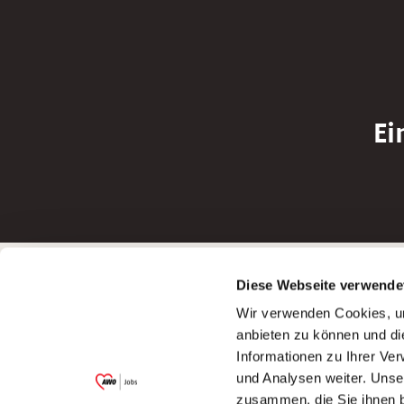
Ei
Betreiber der Webseite
Bewerbun
Diese Webseite verwende
Garitz Bewirtschaftungsbetriebe GmbH
Bewerbung a
Wir verwenden Cookies, um
Kantstraße 45a
Bewerbung a
anbieten zu können und di
97074 Würzburg
Bewerbung a
Informationen zu Ihrer Ve
(Ein Tochterunternehmen des AWO
Bewerbung a
und Analysen weiter. Unse
Bezirksverbandes Unterfranken e.V.)
zusammen, die Sie ihnen b