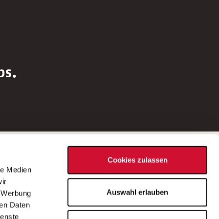
bs.
Social Media
Cookies zulassen
d
le Medien
rn
ir
Bei Fragen zu einer Stellenausschreibung
Auswahl erlauben
, Werbung
wenden Sie sich bitte an die*den in der
ren Daten
Stellenausschreibung genannte*n
ienste