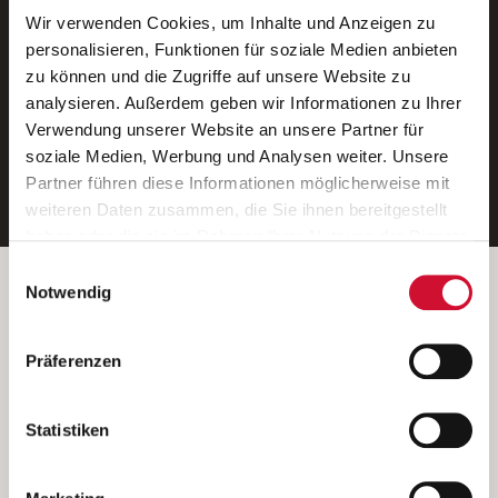
Wir verwenden Cookies, um Inhalte und Anzeigen zu
Neue Stellen per E-Mail.
personalisieren, Funktionen für soziale Medien anbieten
zu können und die Zugriffe auf unsere Website zu
Ein kostenloser Service von AWO
analysieren. Außerdem geben wir Informationen zu Ihrer
Jobs.
Verwendung unserer Website an unsere Partner für
soziale Medien, Werbung und Analysen weiter. Unsere
E-Mail-Adresse eintragen
Partner führen diese Informationen möglicherweise mit
weiteren Daten zusammen, die Sie ihnen bereitgestellt
haben oder die sie im Rahmen Ihrer Nutzung der Dienste
gesammelt haben.
Einwilligungsauswahl
Wenn Sie auf „Cookies zulassen“ klicken, so stimmen
Betreiber der Webseite
Notwendig
Sie der Speicherung sämtlicher Cookies zu. Sie können
Garitz Bewirtschaftungsbetriebe GmbH
Ihre Einwilligung selbstverständlich jederzeit widerrufen,
Kantstraße 45a
Präferenzen
indem Sie die Cookie-Einstellungen aufrufen und diese
97074 Würzburg
abändern. Weitere Informationen finden Sie in
(Ein Tochterunternehmen des AWO Bezirksverbandes Unterfranken
unserer
Datenschutzerklärung
.
Statistiken
e.V.)
Bitte senden Sie an diese Anschrift keine Bewerbungen.