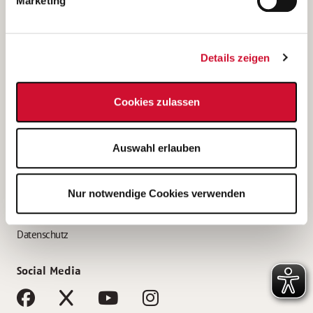
Marketing
Bewerbungstipps
Bewerbung als Altenpfleger*in
Details zeigen
Bewerbung als Krankenpfleger*in
Bewerbung als Altenpflegehelfer*in
Cookies zulassen
Bewerbung als Erzieher*in
Service
Auswahl erlauben
AWO Gliederungen nach Bundesland
Stellenangebote nach Bundesländern
Nur notwendige Cookies verwenden
Sitemap
Impressum
Datenschutz
Social Media