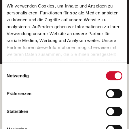
Wir verwenden Cookies, um Inhalte und Anzeigen zu
Neue Stellen per E-Mail.
personalisieren, Funktionen für soziale Medien anbieten
zu können und die Zugriffe auf unsere Website zu
Ein kostenloser Service von AWO
analysieren. Außerdem geben wir Informationen zu Ihrer
Jobs.
Verwendung unserer Website an unsere Partner für
soziale Medien, Werbung und Analysen weiter. Unsere
E-Mail-Adresse eintragen
Partner führen diese Informationen möglicherweise mit
weiteren Daten zusammen, die Sie ihnen bereitgestellt
haben oder die sie im Rahmen Ihrer Nutzung der Dienste
gesammelt haben.
Einwilligungsauswahl
Wenn Sie auf „Cookies zulassen“ klicken, so stimmen
Betreiber der Webseite
Notwendig
Sie der Speicherung sämtlicher Cookies zu. Sie können
Garitz Bewirtschaftungsbetriebe GmbH
Ihre Einwilligung selbstverständlich jederzeit widerrufen,
Kantstraße 45a
Präferenzen
indem Sie die Cookie-Einstellungen aufrufen und diese
97074 Würzburg
abändern. Weitere Informationen finden Sie in
(Ein Tochterunternehmen des AWO Bezirksverbandes Unterfranken
unserer
Datenschutzerklärung
.
Statistiken
e.V.)
Bitte senden Sie an diese Anschrift keine Bewerbungen.