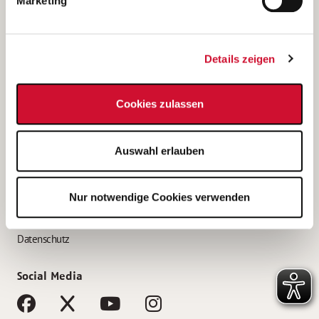
Marketing
Bewerbungstipps
Bewerbung als Altenpfleger*in
Details zeigen
Bewerbung als Krankenpfleger*in
Bewerbung als Altenpflegehelfer*in
Cookies zulassen
Bewerbung als Erzieher*in
Service
Auswahl erlauben
AWO Gliederungen nach Bundesland
Stellenangebote nach Bundesländern
Nur notwendige Cookies verwenden
Sitemap
Impressum
Datenschutz
Social Media