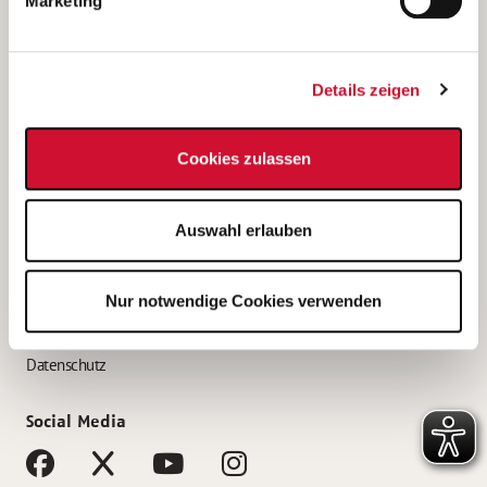
Marketing
Bewerbungstipps
Bewerbung als Altenpfleger*in
Details zeigen
Bewerbung als Krankenpfleger*in
Bewerbung als Altenpflegehelfer*in
Cookies zulassen
Bewerbung als Erzieher*in
Service
Auswahl erlauben
AWO Gliederungen nach Bundesland
Stellenangebote nach Bundesländern
Nur notwendige Cookies verwenden
Sitemap
Impressum
Datenschutz
Social Media