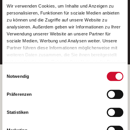
Wir verwenden Cookies, um Inhalte und Anzeigen zu
Neue Stellen per E-Mail.
personalisieren, Funktionen für soziale Medien anbieten
zu können und die Zugriffe auf unsere Website zu
Ein kostenloser Service von AWO
analysieren. Außerdem geben wir Informationen zu Ihrer
Jobs.
Verwendung unserer Website an unsere Partner für
soziale Medien, Werbung und Analysen weiter. Unsere
E-Mail-Adresse eintragen
Partner führen diese Informationen möglicherweise mit
weiteren Daten zusammen, die Sie ihnen bereitgestellt
haben oder die sie im Rahmen Ihrer Nutzung der Dienste
gesammelt haben.
Einwilligungsauswahl
Wenn Sie auf „Cookies zulassen“ klicken, so stimmen
Betreiber der Webseite
Notwendig
Sie der Speicherung sämtlicher Cookies zu. Sie können
Garitz Bewirtschaftungsbetriebe GmbH
Ihre Einwilligung selbstverständlich jederzeit widerrufen,
Kantstraße 45a
Präferenzen
indem Sie die Cookie-Einstellungen aufrufen und diese
97074 Würzburg
abändern. Weitere Informationen finden Sie in
(Ein Tochterunternehmen des AWO Bezirksverbandes Unterfranken
unserer
Datenschutzerklärung
.
Statistiken
e.V.)
Bitte senden Sie an diese Anschrift keine Bewerbungen.