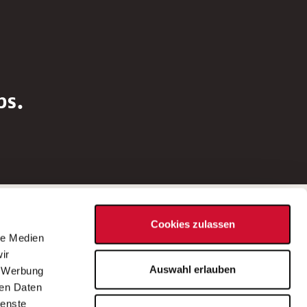
bs.
Social Media
Cookies zulassen
d
le Medien
rn
ir
Bei Fragen zu einer Stellenausschreibung
Auswahl erlauben
, Werbung
wenden Sie sich bitte an die*den in der
ren Daten
Stellenausschreibung genannte*n
ienste