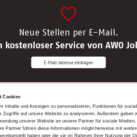
Neue Stellen per E-Mail.
n kostenloser Service von AWO Jo
E-Mail-Adresse eintragen
gstipps
Service
t Cookies
ls Altenpfleger*in
AWO Gliederungen nach Bundeslan
 Inhalte und Anzeigen zu personalisieren, Funktionen für sozia
ls Krankenpfleger*in
Stellenangebote nach Bundeslände
e Zugriffe auf unsere Website zu analysieren. Außerdem geben w
ls Altenpflegehelfer*in
Sitemap
rwendung unserer Website an unsere Partner für soziale Medien
ls Erzieher*in
Impressum
re Partner führen diese Informationen möglicherweise mit weite
Datenschutz
ereitgestellt haben oder die sie im Rahmen Ihrer Nutzung der D