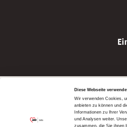
Ei
Betreiber der Webseite
Bewerbun
Diese Webseite verwende
Garitz Bewirtschaftungsbetriebe GmbH
Bewerbung a
Wir verwenden Cookies, um
Kantstraße 45a
Bewerbung a
anbieten zu können und di
97074 Würzburg
Bewerbung a
Informationen zu Ihrer Ve
(Ein Tochterunternehmen des AWO
Bewerbung a
und Analysen weiter. Unse
Bezirksverbandes Unterfranken e.V.)
zusammen, die Sie ihnen b