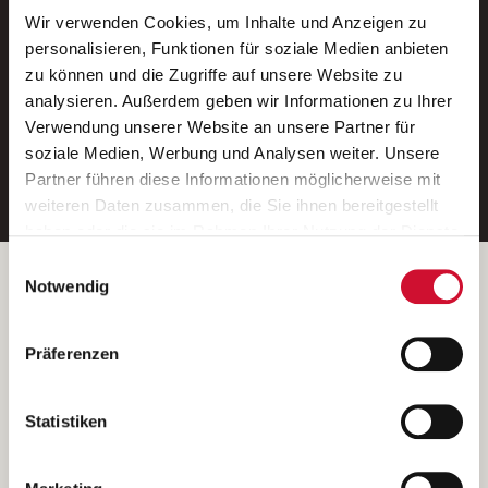
Wir verwenden Cookies, um Inhalte und Anzeigen zu
Neue Stellen per E-Mail.
personalisieren, Funktionen für soziale Medien anbieten
zu können und die Zugriffe auf unsere Website zu
Ein kostenloser Service von AWO
analysieren. Außerdem geben wir Informationen zu Ihrer
Jobs.
Verwendung unserer Website an unsere Partner für
soziale Medien, Werbung und Analysen weiter. Unsere
E-Mail-Adresse eintragen
Partner führen diese Informationen möglicherweise mit
weiteren Daten zusammen, die Sie ihnen bereitgestellt
haben oder die sie im Rahmen Ihrer Nutzung der Dienste
gesammelt haben.
Einwilligungsauswahl
Wenn Sie auf „Cookies zulassen“ klicken, so stimmen
Betreiber der Webseite
Notwendig
Sie der Speicherung sämtlicher Cookies zu. Sie können
Garitz Bewirtschaftungsbetriebe GmbH
Ihre Einwilligung selbstverständlich jederzeit widerrufen,
Kantstraße 45a
Präferenzen
indem Sie die Cookie-Einstellungen aufrufen und diese
97074 Würzburg
abändern. Weitere Informationen finden Sie in
(Ein Tochterunternehmen des AWO Bezirksverbandes Unterfranken
unserer
Datenschutzerklärung
.
Statistiken
e.V.)
Bitte senden Sie an diese Anschrift keine Bewerbungen.