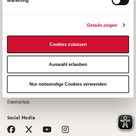
Marketing
Bewerbungstipps
Bewerbung als Altenpfleger*in
Details zeigen
Bewerbung als Krankenpfleger*in
Bewerbung als Altenpflegehelfer*in
Cookies zulassen
Bewerbung als Erzieher*in
Service
Auswahl erlauben
AWO Gliederungen nach Bundesland
Stellenangebote nach Bundesländern
Nur notwendige Cookies verwenden
Sitemap
Impressum
Datenschutz
Social Media