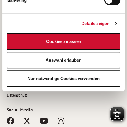
Marketing
Bewerbungstipps
Bewerbung als Altenpfleger*in
Details zeigen
Bewerbung als Krankenpfleger*in
Bewerbung als Altenpflegehelfer*in
Cookies zulassen
Bewerbung als Erzieher*in
Service
Auswahl erlauben
AWO Gliederungen nach Bundesland
Stellenangebote nach Bundesländern
Nur notwendige Cookies verwenden
Sitemap
Impressum
Datenschutz
Social Media