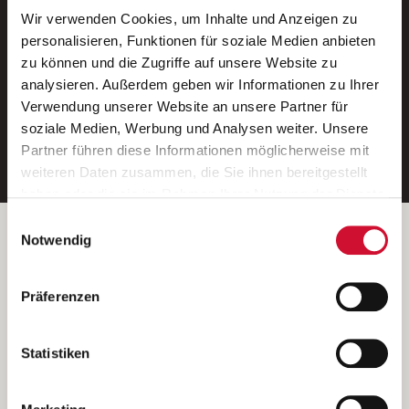
Wir verwenden Cookies, um Inhalte und Anzeigen zu
Neue Stellen per E-Mail.
personalisieren, Funktionen für soziale Medien anbieten
zu können und die Zugriffe auf unsere Website zu
Ein kostenloser Service von AWO
analysieren. Außerdem geben wir Informationen zu Ihrer
Jobs.
Verwendung unserer Website an unsere Partner für
soziale Medien, Werbung und Analysen weiter. Unsere
E-Mail-Adresse eintragen
Partner führen diese Informationen möglicherweise mit
weiteren Daten zusammen, die Sie ihnen bereitgestellt
haben oder die sie im Rahmen Ihrer Nutzung der Dienste
gesammelt haben.
Einwilligungsauswahl
Wenn Sie auf „Cookies zulassen“ klicken, so stimmen
Betreiber der Webseite
Notwendig
Sie der Speicherung sämtlicher Cookies zu. Sie können
Garitz Bewirtschaftungsbetriebe GmbH
Ihre Einwilligung selbstverständlich jederzeit widerrufen,
Kantstraße 45a
Präferenzen
indem Sie die Cookie-Einstellungen aufrufen und diese
97074 Würzburg
abändern. Weitere Informationen finden Sie in
(Ein Tochterunternehmen des AWO Bezirksverbandes Unterfranken
unserer
Datenschutzerklärung
.
Statistiken
e.V.)
Bitte senden Sie an diese Anschrift keine Bewerbungen.