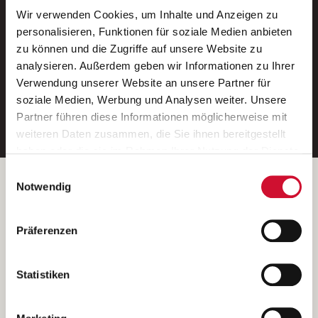
Wir verwenden Cookies, um Inhalte und Anzeigen zu
Neue Stellen per E-Mail.
personalisieren, Funktionen für soziale Medien anbieten
zu können und die Zugriffe auf unsere Website zu
Ein kostenloser Service von AWO
analysieren. Außerdem geben wir Informationen zu Ihrer
Jobs.
Verwendung unserer Website an unsere Partner für
soziale Medien, Werbung und Analysen weiter. Unsere
E-Mail-Adresse eintragen
Partner führen diese Informationen möglicherweise mit
weiteren Daten zusammen, die Sie ihnen bereitgestellt
haben oder die sie im Rahmen Ihrer Nutzung der Dienste
gesammelt haben.
Einwilligungsauswahl
Wenn Sie auf „Cookies zulassen“ klicken, so stimmen
Betreiber der Webseite
Notwendig
Sie der Speicherung sämtlicher Cookies zu. Sie können
Garitz Bewirtschaftungsbetriebe GmbH
Ihre Einwilligung selbstverständlich jederzeit widerrufen,
Kantstraße 45a
Präferenzen
indem Sie die Cookie-Einstellungen aufrufen und diese
97074 Würzburg
abändern. Weitere Informationen finden Sie in
(Ein Tochterunternehmen des AWO Bezirksverbandes Unterfranken
unserer
Datenschutzerklärung
.
Statistiken
e.V.)
Bitte senden Sie an diese Anschrift keine Bewerbungen.