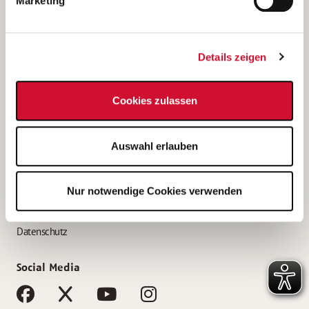
Marketing
Bewerbungstipps
Bewerbung als Altenpfleger*in
Details zeigen
Bewerbung als Krankenpfleger*in
Bewerbung als Altenpflegehelfer*in
Cookies zulassen
Bewerbung als Erzieher*in
Service
Auswahl erlauben
AWO Gliederungen nach Bundesland
Stellenangebote nach Bundesländern
Nur notwendige Cookies verwenden
Sitemap
Impressum
Datenschutz
Social Media