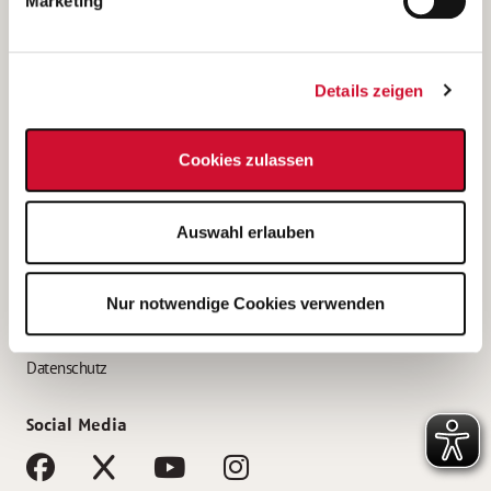
Marketing
Bewerbungstipps
Bewerbung als Altenpfleger*in
Details zeigen
Bewerbung als Krankenpfleger*in
Bewerbung als Altenpflegehelfer*in
Cookies zulassen
Bewerbung als Erzieher*in
Service
Auswahl erlauben
AWO Gliederungen nach Bundesland
Stellenangebote nach Bundesländern
Nur notwendige Cookies verwenden
Sitemap
Impressum
Datenschutz
Social Media