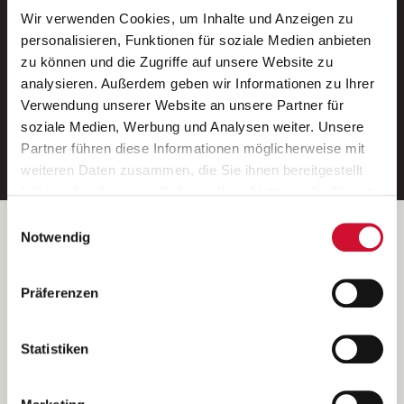
Wir verwenden Cookies, um Inhalte und Anzeigen zu
Neue Stellen per E-Mail.
personalisieren, Funktionen für soziale Medien anbieten
zu können und die Zugriffe auf unsere Website zu
Ein kostenloser Service von AWO
analysieren. Außerdem geben wir Informationen zu Ihrer
Jobs.
Verwendung unserer Website an unsere Partner für
soziale Medien, Werbung und Analysen weiter. Unsere
E-Mail-Adresse eintragen
Partner führen diese Informationen möglicherweise mit
weiteren Daten zusammen, die Sie ihnen bereitgestellt
haben oder die sie im Rahmen Ihrer Nutzung der Dienste
gesammelt haben.
Einwilligungsauswahl
Wenn Sie auf „Cookies zulassen“ klicken, so stimmen
Betreiber der Webseite
Notwendig
Sie der Speicherung sämtlicher Cookies zu. Sie können
Garitz Bewirtschaftungsbetriebe GmbH
Ihre Einwilligung selbstverständlich jederzeit widerrufen,
Kantstraße 45a
Präferenzen
indem Sie die Cookie-Einstellungen aufrufen und diese
97074 Würzburg
abändern. Weitere Informationen finden Sie in
(Ein Tochterunternehmen des AWO Bezirksverbandes Unterfranken
unserer
Datenschutzerklärung
.
Statistiken
e.V.)
Bitte senden Sie an diese Anschrift keine Bewerbungen.