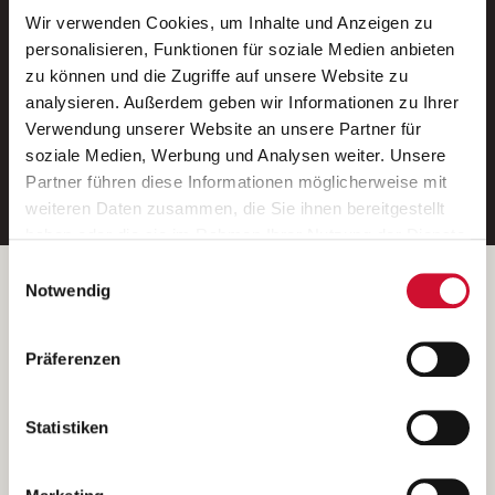
Wir verwenden Cookies, um Inhalte und Anzeigen zu
Neue Stellen per E-Mail.
personalisieren, Funktionen für soziale Medien anbieten
zu können und die Zugriffe auf unsere Website zu
Ein kostenloser Service von AWO
analysieren. Außerdem geben wir Informationen zu Ihrer
Jobs.
Verwendung unserer Website an unsere Partner für
soziale Medien, Werbung und Analysen weiter. Unsere
E-Mail-Adresse eintragen
Partner führen diese Informationen möglicherweise mit
weiteren Daten zusammen, die Sie ihnen bereitgestellt
haben oder die sie im Rahmen Ihrer Nutzung der Dienste
gesammelt haben.
Einwilligungsauswahl
Wenn Sie auf „Cookies zulassen“ klicken, so stimmen
Betreiber der Webseite
Notwendig
Sie der Speicherung sämtlicher Cookies zu. Sie können
Garitz Bewirtschaftungsbetriebe GmbH
Ihre Einwilligung selbstverständlich jederzeit widerrufen,
Kantstraße 45a
Präferenzen
indem Sie die Cookie-Einstellungen aufrufen und diese
97074 Würzburg
abändern. Weitere Informationen finden Sie in
(Ein Tochterunternehmen des AWO Bezirksverbandes Unterfranken
unserer
Datenschutzerklärung
.
Statistiken
e.V.)
Bitte senden Sie an diese Anschrift keine Bewerbungen.