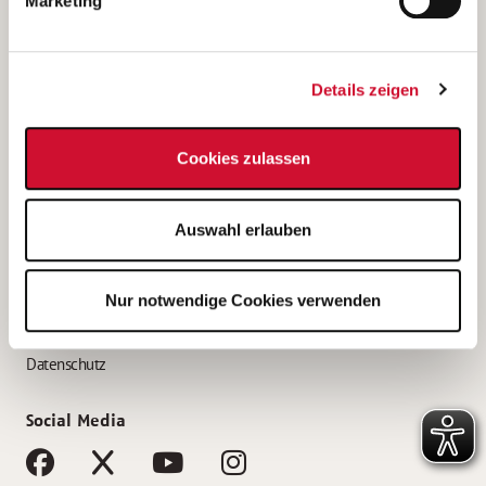
Marketing
Bewerbungstipps
Bewerbung als Altenpfleger*in
Details zeigen
Bewerbung als Krankenpfleger*in
Bewerbung als Altenpflegehelfer*in
Cookies zulassen
Bewerbung als Erzieher*in
Service
Auswahl erlauben
AWO Gliederungen nach Bundesland
Stellenangebote nach Bundesländern
Nur notwendige Cookies verwenden
Sitemap
Impressum
Datenschutz
Social Media