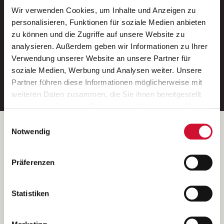
Wir verwenden Cookies, um Inhalte und Anzeigen zu
Neue Stellen per E-Mail.
personalisieren, Funktionen für soziale Medien anbieten
zu können und die Zugriffe auf unsere Website zu
Ein kostenloser Service von AWO
analysieren. Außerdem geben wir Informationen zu Ihrer
Jobs.
Verwendung unserer Website an unsere Partner für
soziale Medien, Werbung und Analysen weiter. Unsere
E-Mail-Adresse eintragen
Partner führen diese Informationen möglicherweise mit
weiteren Daten zusammen, die Sie ihnen bereitgestellt
haben oder die sie im Rahmen Ihrer Nutzung der Dienste
gesammelt haben.
Einwilligungsauswahl
Wenn Sie auf „Cookies zulassen“ klicken, so stimmen
Betreiber der Webseite
Notwendig
Sie der Speicherung sämtlicher Cookies zu. Sie können
Garitz Bewirtschaftungsbetriebe GmbH
Ihre Einwilligung selbstverständlich jederzeit widerrufen,
Kantstraße 45a
Präferenzen
indem Sie die Cookie-Einstellungen aufrufen und diese
97074 Würzburg
abändern. Weitere Informationen finden Sie in
(Ein Tochterunternehmen des AWO Bezirksverbandes Unterfranken
unserer
Datenschutzerklärung
.
Statistiken
e.V.)
Bitte senden Sie an diese Anschrift keine Bewerbungen.