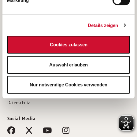
Marketing
Bewerbungstipps
Bewerbung als Altenpfleger*in
Details zeigen
Bewerbung als Krankenpfleger*in
Bewerbung als Altenpflegehelfer*in
Cookies zulassen
Bewerbung als Erzieher*in
Service
Auswahl erlauben
AWO Gliederungen nach Bundesland
Stellenangebote nach Bundesländern
Nur notwendige Cookies verwenden
Sitemap
Impressum
Datenschutz
Social Media