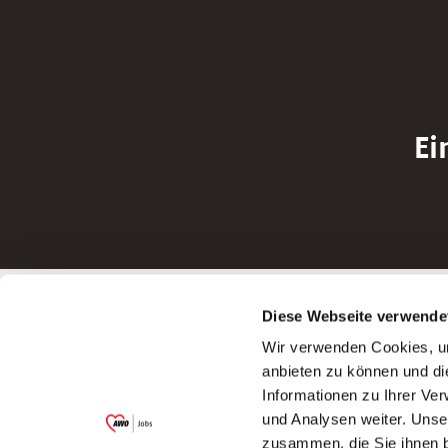
Ei
Betreiber der Webseite
Bewerbun
Diese Webseite verwende
Garitz Bewirtschaftungsbetriebe GmbH
Bewerbung a
Wir verwenden Cookies, um
Kantstraße 45a
Bewerbung a
anbieten zu können und di
97074 Würzburg
Bewerbung a
Informationen zu Ihrer Ve
(Ein Tochterunternehmen des AWO
Bewerbung a
und Analysen weiter. Unse
Bezirksverbandes Unterfranken e.V.)
zusammen, die Sie ihnen b