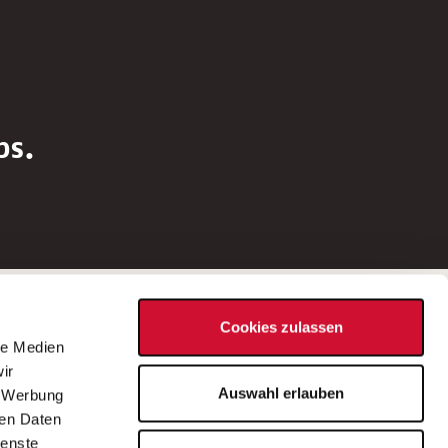
bs.
Social Media
Cookies zulassen
d
le Medien
rn
ir
Bei Fragen zu einer Stellenausschreibung
Auswahl erlauben
, Werbung
wenden Sie sich bitte an die*den in der
ren Daten
Stellenausschreibung genannte*n
ienste