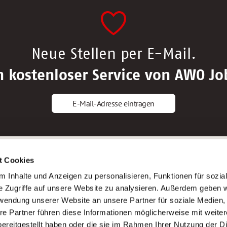
Neue Stellen per E-Mail.
n kostenloser Service von AWO Jo
E-Mail-Adresse eintragen
gstipps
Service
t Cookies
ls Altenpfleger*in
AWO Gliederungen nach Bundeslan
 Inhalte und Anzeigen zu personalisieren, Funktionen für sozia
ls Krankenpfleger*in
Stellenangebote nach Bundeslände
e Zugriffe auf unsere Website zu analysieren. Außerdem geben w
ls Altenpflegehelfer*in
Sitemap
rwendung unserer Website an unsere Partner für soziale Medien
ls Erzieher*in
Impressum
re Partner führen diese Informationen möglicherweise mit weite
Datenschutz
ereitgestellt haben oder die sie im Rahmen Ihrer Nutzung der D