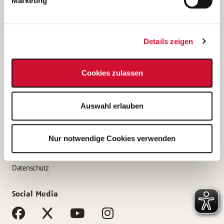
Marketing
Bewerbungstipps
Bewerbung als Altenpfleger*in
Details zeigen
Bewerbung als Krankenpfleger*in
Bewerbung als Altenpflegehelfer*in
Cookies zulassen
Bewerbung als Erzieher*in
Service
Auswahl erlauben
AWO Gliederungen nach Bundesland
Stellenangebote nach Bundesländern
Nur notwendige Cookies verwenden
Sitemap
Impressum
Datenschutz
Social Media