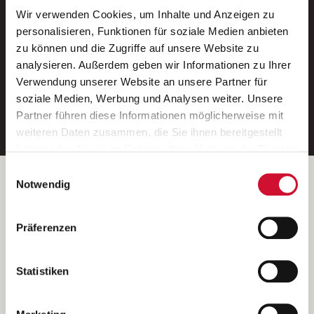
Wir verwenden Cookies, um Inhalte und Anzeigen zu
Neue Stellen per E-Mail.
personalisieren, Funktionen für soziale Medien anbieten
zu können und die Zugriffe auf unsere Website zu
Ein kostenloser Service von AWO
analysieren. Außerdem geben wir Informationen zu Ihrer
Jobs.
Verwendung unserer Website an unsere Partner für
soziale Medien, Werbung und Analysen weiter. Unsere
E-Mail-Adresse eintragen
Partner führen diese Informationen möglicherweise mit
weiteren Daten zusammen, die Sie ihnen bereitgestellt
haben oder die sie im Rahmen Ihrer Nutzung der Dienste
gesammelt haben.
Einwilligungsauswahl
Wenn Sie auf „Cookies zulassen“ klicken, so stimmen
Betreiber der Webseite
Notwendig
Sie der Speicherung sämtlicher Cookies zu. Sie können
Garitz Bewirtschaftungsbetriebe GmbH
Ihre Einwilligung selbstverständlich jederzeit widerrufen,
Kantstraße 45a
Präferenzen
indem Sie die Cookie-Einstellungen aufrufen und diese
97074 Würzburg
abändern. Weitere Informationen finden Sie in
(Ein Tochterunternehmen des AWO Bezirksverbandes Unterfranken
unserer
Datenschutzerklärung
.
Statistiken
e.V.)
Bitte senden Sie an diese Anschrift keine Bewerbungen.