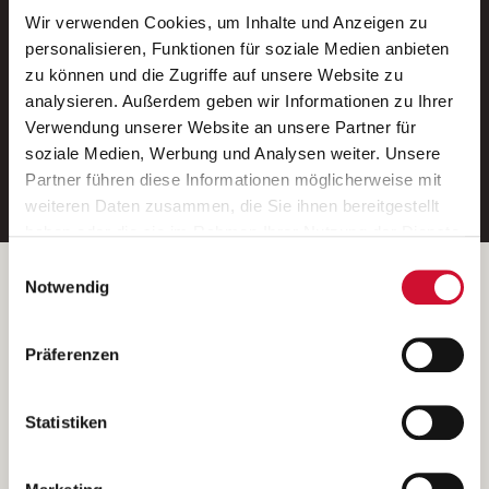
Wir verwenden Cookies, um Inhalte und Anzeigen zu
Neue Stellen per E-Mail.
personalisieren, Funktionen für soziale Medien anbieten
zu können und die Zugriffe auf unsere Website zu
Ein kostenloser Service von AWO
analysieren. Außerdem geben wir Informationen zu Ihrer
Jobs.
Verwendung unserer Website an unsere Partner für
soziale Medien, Werbung und Analysen weiter. Unsere
E-Mail-Adresse eintragen
Partner führen diese Informationen möglicherweise mit
weiteren Daten zusammen, die Sie ihnen bereitgestellt
haben oder die sie im Rahmen Ihrer Nutzung der Dienste
gesammelt haben.
Einwilligungsauswahl
Wenn Sie auf „Cookies zulassen“ klicken, so stimmen
Betreiber der Webseite
Notwendig
Sie der Speicherung sämtlicher Cookies zu. Sie können
Garitz Bewirtschaftungsbetriebe GmbH
Ihre Einwilligung selbstverständlich jederzeit widerrufen,
Kantstraße 45a
Präferenzen
indem Sie die Cookie-Einstellungen aufrufen und diese
97074 Würzburg
abändern. Weitere Informationen finden Sie in
(Ein Tochterunternehmen des AWO Bezirksverbandes Unterfranken
unserer
Datenschutzerklärung
.
Statistiken
e.V.)
Bitte senden Sie an diese Anschrift keine Bewerbungen.