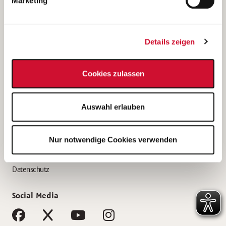
Marketing
Bewerbungstipps
Bewerbung als Altenpfleger*in
Details zeigen
Bewerbung als Krankenpfleger*in
Bewerbung als Altenpflegehelfer*in
Cookies zulassen
Bewerbung als Erzieher*in
Service
Auswahl erlauben
AWO Gliederungen nach Bundesland
Stellenangebote nach Bundesländern
Nur notwendige Cookies verwenden
Sitemap
Impressum
Datenschutz
Social Media