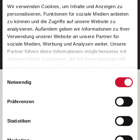
Wir verwenden Cookies, um Inhalte und Anzeigen zu
Neue Stellen per E-Mail.
personalisieren, Funktionen für soziale Medien anbieten
zu können und die Zugriffe auf unsere Website zu
Ein kostenloser Service von AWO
analysieren. Außerdem geben wir Informationen zu Ihrer
Jobs.
Verwendung unserer Website an unsere Partner für
soziale Medien, Werbung und Analysen weiter. Unsere
E-Mail-Adresse eintragen
Partner führen diese Informationen möglicherweise mit
weiteren Daten zusammen, die Sie ihnen bereitgestellt
haben oder die sie im Rahmen Ihrer Nutzung der Dienste
gesammelt haben.
Einwilligungsauswahl
Wenn Sie auf „Cookies zulassen“ klicken, so stimmen
Betreiber der Webseite
Notwendig
Sie der Speicherung sämtlicher Cookies zu. Sie können
Garitz Bewirtschaftungsbetriebe GmbH
Ihre Einwilligung selbstverständlich jederzeit widerrufen,
Kantstraße 45a
Präferenzen
indem Sie die Cookie-Einstellungen aufrufen und diese
97074 Würzburg
abändern. Weitere Informationen finden Sie in
(Ein Tochterunternehmen des AWO Bezirksverbandes Unterfranken
unserer
Datenschutzerklärung
.
Statistiken
e.V.)
Bitte senden Sie an diese Anschrift keine Bewerbungen.