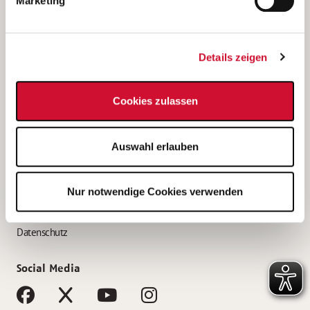
Marketing
Bewerbungstipps
Bewerbung als Altenpfleger*in
Details zeigen
Bewerbung als Krankenpfleger*in
Bewerbung als Altenpflegehelfer*in
Cookies zulassen
Bewerbung als Erzieher*in
Service
Auswahl erlauben
AWO Gliederungen nach Bundesland
Stellenangebote nach Bundesländern
Nur notwendige Cookies verwenden
Sitemap
Impressum
Datenschutz
Social Media