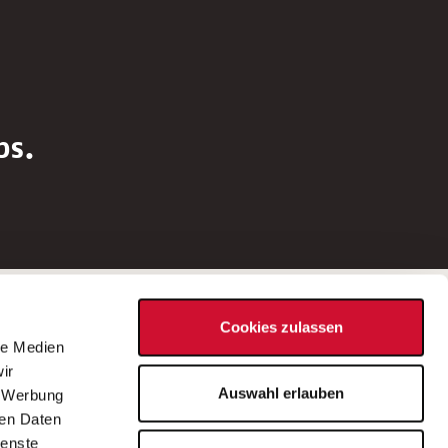
bs.
Social Media
Cookies zulassen
d
le Medien
rn
ir
Bei Fragen zu einer Stellenausschreibung
Auswahl erlauben
, Werbung
wenden Sie sich bitte an die*den in der
ren Daten
Stellenausschreibung genannte*n
ienste