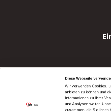
Ei
Betreiber der Webseite
Bewerbun
Diese Webseite verwende
Garitz Bewirtschaftungsbetriebe GmbH
Bewerbung a
Wir verwenden Cookies, um
Kantstraße 45a
Bewerbung a
anbieten zu können und di
97074 Würzburg
Bewerbung a
Informationen zu Ihrer Ve
(Ein Tochterunternehmen des AWO
Bewerbung a
und Analysen weiter. Unse
Bezirksverbandes Unterfranken e.V.)
zusammen, die Sie ihnen b