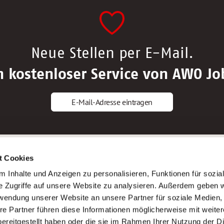
Neue Stellen per E-Mail.
n kostenloser Service von AWO Jo
E-Mail-Adresse eintragen
gstipps
Service
t Cookies
ls Altenpfleger*in
AWO Gliederungen nach Bundeslan
 Inhalte und Anzeigen zu personalisieren, Funktionen für sozia
ls Krankenpfleger*in
Stellenangebote nach Bundeslände
e Zugriffe auf unsere Website zu analysieren. Außerdem geben w
ls Altenpflegehelfer*in
Sitemap
rwendung unserer Website an unsere Partner für soziale Medien
ls Erzieher*in
Impressum
re Partner führen diese Informationen möglicherweise mit weite
Datenschutz
ereitgestellt haben oder die sie im Rahmen Ihrer Nutzung der D